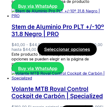
se pueden elegir en la página de producto
Buy via WhatsApp
Stem de Aluminio Pro PLT +/-10º
31.8 Negro | PRO
$
40,00
-
$
44,00
Rango de precios: desde $40,00
Seleccionar opciones
hasta $44,00
Este producto tiene múltiples variantes. Las
opciones se pueden elegir en la página de
producto
Buy via WhatsApp
Volante MTB Roval Control
Cockpit de Carbón | Specialized
$
350,00
El precio original era: $350,00.
$
329,99
El