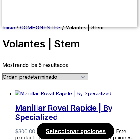
Menú
conmutador
hamburguesa
Inicio
/
COMPONENTES
/ Volantes | Stem
Volantes | Stem
Mostrando los 5 resultados
Manillar Roval Rapide | By
Specialized
Seleccionar opciones
$
300,00
Este
producto tiene múltiples variantes. Las opciones