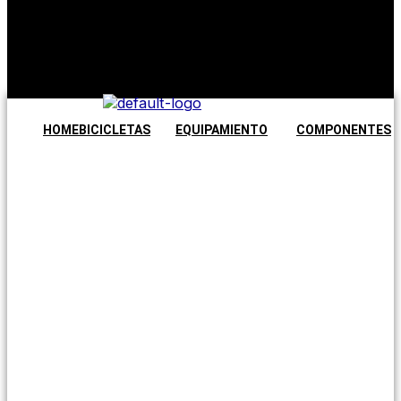
No hay
productos en
el carrito.
Seguir
comprando
HOME
BICICLETAS
EQUIPAMIENTO
COMPONENTES