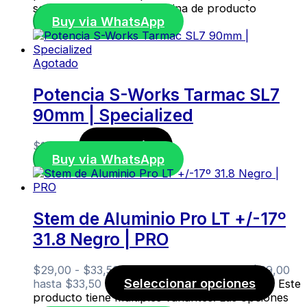
se pueden elegir en la página de producto
Buy via WhatsApp
Agotado
Potencia S-Works Tarmac SL7
90mm | Specialized
Leer más
$
125,00
Buy via WhatsApp
Stem de Aluminio Pro LT +/-17º
31.8 Negro | PRO
$
29,00
-
$
33,50
Rango de precios: desde $29,00
Seleccionar opciones
hasta $33,50
Este
producto tiene múltiples variantes. Las opciones