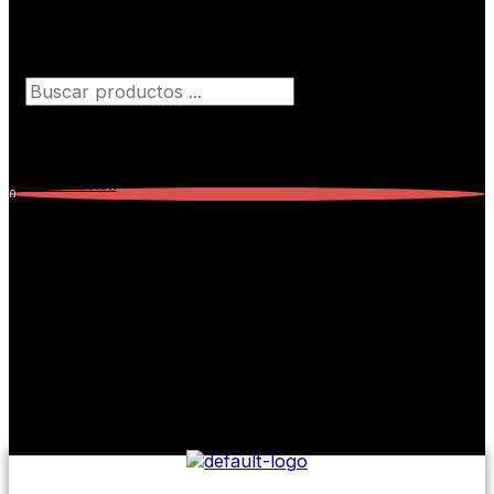
Búsqueda de productos
Iniciar Sesión
0
Carrito
0
Subtotal:
$
0,00
No hay productos en el carrito.
No hay productos en el carrito.
Seguir comprando