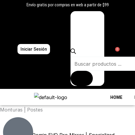
Ir
Envío gratis por compras en web a partir de $99
al
Búsqueda
contenido
de
productos
Iniciar Sesión
0
HOME
Monturas | Postes
El
El
El
El
El
El
precio
precio
precio
precio
precio
precio