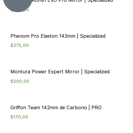
Montura Romin EVO Pro Mirror | Specialized
original
original
original
actual
actual
actual
era:
era:
era:
es:
es:
es:
$
350,00
$47,00.
$99,00.
$150,00.
$42,99.
$86,99.
$139,99.
Agotado
Phenom Pro Elaston 143mm | Specialized
$
275,00
Montura Power Expert Mirror | Specialized
$
200,00
Griffon Team 142mm de Carbono | PRO
$
170,00