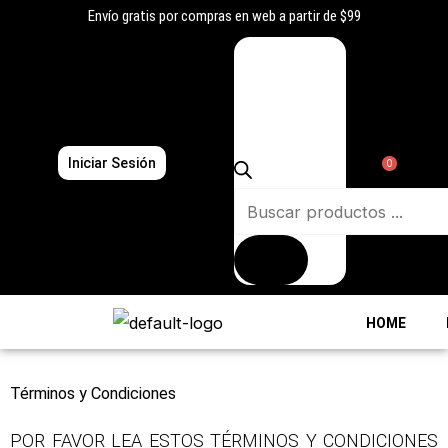
Ir
Envío gratis por compras en web a partir de $99
al
Búsqueda
contenido
de
productos
Iniciar Sesión
0
HOME
Términos y Condiciones
POR FAVOR LEA ESTOS TÉRMINOS Y CONDICIONES