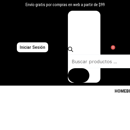
Ir
Envío gratis por compras en web a partir de $99
al
Búsqueda
contenido
de
productos
Iniciar Sesión
0
HOME
B