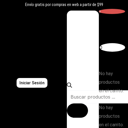
Ir
Envío gratis por compras en web a partir de $99
al
0
contenido
Carrito
0
Búsqueda
Subtotal:
de
$
0,00
productos
No hay
productos
Iniciar Sesión
en el carrito.
No hay
productos
en el carrito.