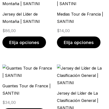
producto
prod
tiene
tien
Jersey del Líder de
Medias Tour de Francia |
múltiples
múlt
Montaña | SANTINI
SANTINI
variantes.
vari
$
86,00
$
14,00
Las
Las
opciones
opci
Elija opciones
Elija opciones
se
se
pueden
pue
elegir
elegi
Este
Este
en
en
producto
prod
la
la
tiene
tien
página
pági
Guantes Tour de France |
múltiples
múlt
de
de
SANTINI
Jersey del Líder de La
variantes.
vari
producto
prod
Clasificación General |
$
34,00
Las
Las
SANTINI