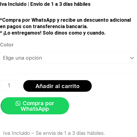
Iva Incluido | Envío de 1 a 3 días hábiles
*Compra por WhatsApp y recibe un descuento adicional
en pagos con transferencia bancaria.
* ¡Lo entregamos! Solo dinos como y cuando.
RIB
Color
CAGE
II
|
Specialized
Añadir al carrito
cantidad
Compra por
WhatsApp
Iva Incluido – Se envía de 1 a 3 días hábiles.