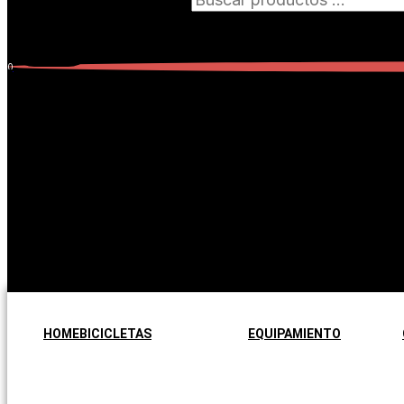
0
Carrito
0
Subtotal:
$
0,00
No hay productos en el carrito.
No hay productos en el carrito.
Seguir comprando
HOME
BICICLETAS
EQUIPAMIENTO