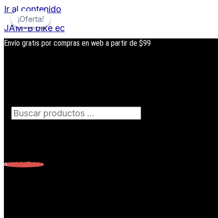
Ir al contenido
¡Oferta!
¡Oferta!
JAM-B bike ec
Envío gratis por compras en web a partir de $99
Búsqueda
de
productos
Iniciar Sesión
0
Carrito
0