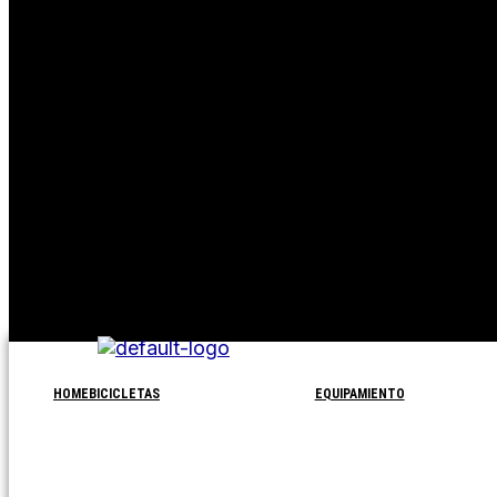
Subtotal:
$
0,00
No hay
productos
en el
carrito.
No hay
productos
en el
carrito.
Seguir
comprando
HOME
BICICLETAS
EQUIPAMIENTO