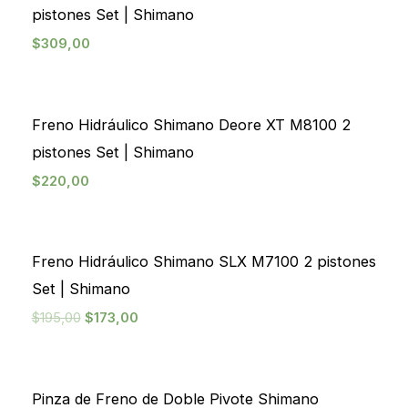
era:
era:
es:
es:
desde
desde
desde
desde
pistones Set | Shimano
$195,00.
$149,00.
$173,00.
$134,99.
$27,00
$74,50
$22,00
$40,00
hasta
hasta
hasta
hasta
$
309,00
$43,00
$89,00
$28,00
$49,00
Freno Hidráulico Shimano Deore XT M8100 2
pistones Set | Shimano
$
220,00
¡Oferta!
Freno Hidráulico Shimano SLX M7100 2 pistones
Set | Shimano
$
195,00
$
173,00
¡Oferta!
Pinza de Freno de Doble Pivote Shimano