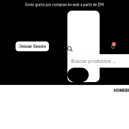
Ir
Envío gratis por compras en web a partir de $99
al
Búsqueda
contenido
de
productos
0
Iniciar Sesión
HOME
B