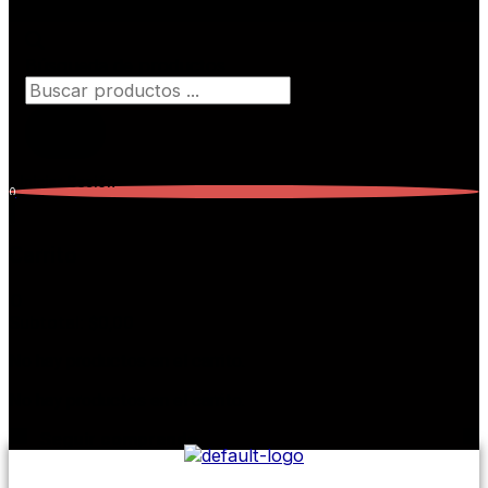
Búsqueda de productos
Iniciar Sesión
0
Carrito
0
Subtotal:
$
0,00
No hay productos en el carrito.
No hay productos en el carrito.
Seguir comprando