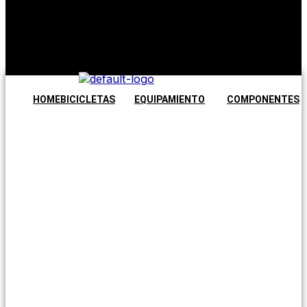
No hay
productos en
el carrito.
Seguir
comprando
HOME
BICICLETAS
EQUIPAMIENTO
COMPONENTES