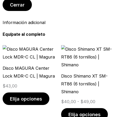
Cerrar
Información adicional
Equípate al completo
Este
Rango
Este
producto
de
prod
tiene
precios:
tien
Disco MAGURA Center
múltiples
desde
múlt
Lock MDR-C CL | Magura
Disco Shimano XT SM-
variantes.
$40,00
vari
RT86 (6 tornillos) |
$
43,00
Las
hasta
Las
Shimano
opciones
$49,00
opci
Elija opciones
$
40,00
-
$
49,00
se
se
pueden
pue
Elija opciones