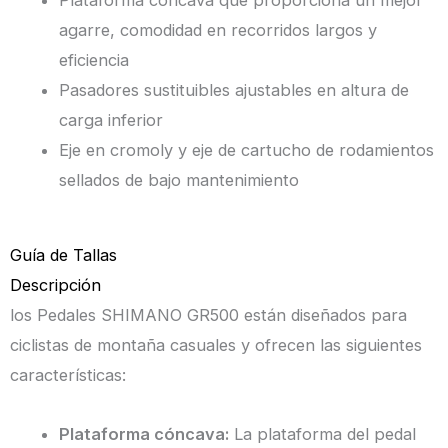
Plataforma cóncava que proporciona un mejor
|
agarre, comodidad en recorridos largos y
Shimano
eficiencia
cantidad
Pasadores sustituibles ajustables en altura de
carga inferior
Eje en cromoly y eje de cartucho de rodamientos
sellados de bajo mantenimiento
Guía de Tallas
Descripción
los Pedales SHIMANO GR500 están diseñados para
ciclistas de montaña casuales y ofrecen las siguientes
características:
Plataforma cóncava:
La plataforma del pedal