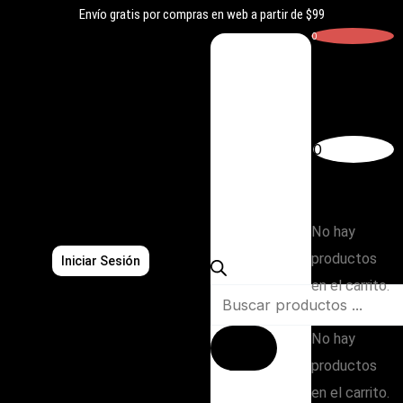
Ir
Envío gratis por compras en web a partir de $99
al
0
contenido
Carrito
0
Búsqueda
Subtotal:
de
$
0,00
productos
No hay
productos
Iniciar Sesión
en el carrito.
No hay
productos
en el carrito.