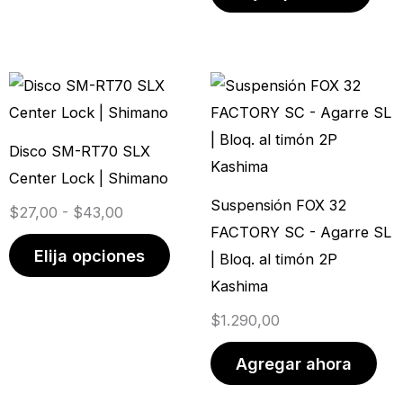
elegir
elegi
en
en
la
la
Rango
Este
página
pági
de
producto
de
de
precios:
tiene
producto
prod
Disco SM-RT70 SLX
desde
múltiples
Center Lock | Shimano
$27,00
variantes.
Suspensión FOX 32
$
27,00
-
$
43,00
hasta
Las
FACTORY SC - Agarre SL
$43,00
opciones
Elija opciones
| Bloq. al timón 2P
se
Kashima
pueden
$
1.290,00
elegir
en
Agregar ahora
la