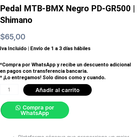
Pedal MTB-BMX Negro PD-GR500 |
Shimano
$
65,00
Iva Incluido | Envío de 1 a 3 días hábiles
*Compra por WhatsApp y recibe un descuento adicional
en pagos con transferencia bancaria.
* ¡Lo entregamos! Solo dinos como y cuando.
Pedal
Añadir al carrito
MTB-
BMX
Compra por
WhatsApp
Negro
PD-
GR500