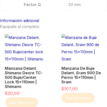
Factor Q
53 mm
Información adicional
Equípate al completo
Este
Este
producto
producto
tiene
tiene
múltiples
múltiples
variantes.
variantes.
Las
Manzana Delant.
Las
Manzana De Buje
Shimano Deore TC-
Delant. Sram 900 De
opciones
opciones
500 Buje/center
Perno 15x110mm |
Lock 15x110mm |
Sram
se
se
Shimano
$
107,00
pueden
pueden
$
20,00
elegir
elegir
Elija Opciones
Elija Opciones
en
en