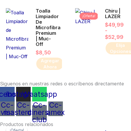
Ra
pueden
Este
Toalla
Chiru |
de
elegir
producto
Limpiador
LAZER
¡Oferta!
pre
De
en
de
tiene
$
49,99
Microfibra
$4
-
la
múltiples
Premium
ha
$
52,99
| Muc-
página
variantes.
$5
Off
Elija
de
Las
Opcione
$
8,50
producto
opciones
Agregar
Ahora
se
pueden
Siguenos en nuestras redes o escríbenos directamente
elegir
cebook
Instagram
Whatsapp
en
la
Cc-
Cc-
Cc-
Cc-
visa
mastercard
diners-
amex
página
club
de
El
El
Productos relacionados
producto
¡Oferta!
¡Oferta!