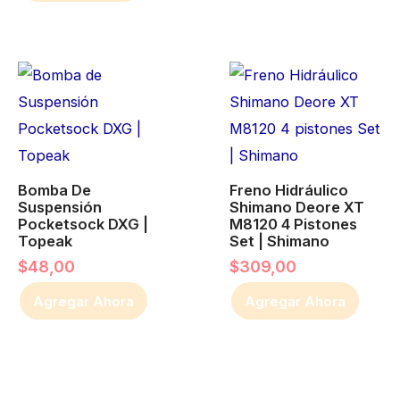
la
la
página
página
de
de
producto
producto
Bomba De
Freno Hidráulico
Suspensión
Shimano Deore XT
Pocketsock DXG |
M8120 4 Pistones
Topeak
Set | Shimano
$
48,00
$
309,00
Agregar Ahora
Agregar Ahora