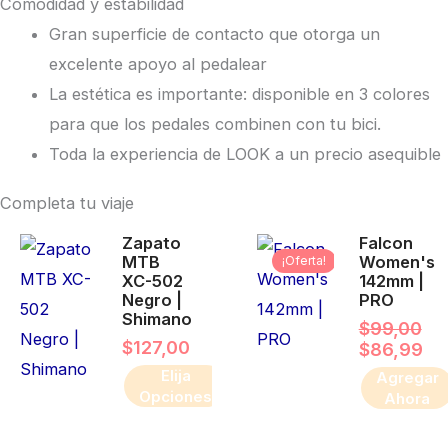
Comodidad y estabilidad
Gran superficie de contacto que otorga un
excelente apoyo al pedalear
La estética es importante: disponible en 3 colores
para que los pedales combinen con tu bici.
Toda la experiencia de LOOK a un precio asequible
Completa tu viaje
El
El
Este
Zapato
Falcon
pr
pr
producto
MTB
Women's
¡Oferta!
ori
ac
XC-502
142mm |
era
es:
tiene
Negro |
PRO
$9
$8
múltiples
Shimano
$
99,00
$
127,00
variantes.
$
86,99
Elija
Las
Agregar
Opciones
Ahora
opciones
se