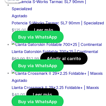
precio
precio
original
actual
era:
es:
Agotado
$62,00.
$52,99.
Potencia S-Works Tarmac SL7 90mm | Specialized
Leer más
$
125,00
Buy via WhatsApp
Llanta Gatorskin Foldable 700×25 | Continental
Añadir al carrito
$
62,00
$
52,99
Buy via WhatsApp
Agotado
Llanta Crossmark II 29×2.25 Foldable+ | Maxxis
Leer más
$
40,00
Buy via WhatsApp