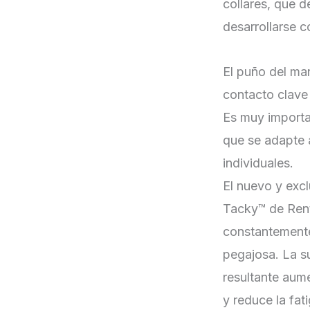
collares, que 
desarrollarse c
El puño del man
contacto clave 
Es muy importa
que se adapte 
individuales.
El nuevo y exc
Tacky™ de Rent
constantemente
pegajosa. La s
resultante aum
y reduce la fat