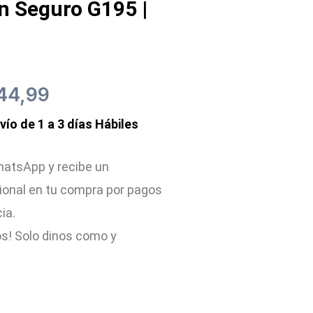
n Seguro G195 |
El
44,99
nvío de 1 a 3 días Hábiles
recio
precio
iginal
actual
atsApp y recibe un
ional en tu compra por pagos
a:
es:
cia.
50,00.
$44,99.
s! Solo dinos como y