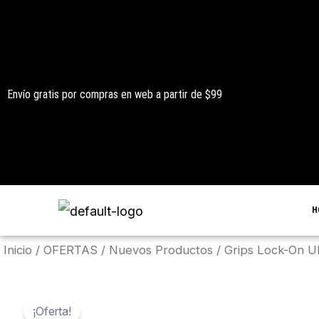
Ir
al
contenido
Envío gratis por compras en web a partir de $99
H
Inicio
/
OFERTAS
/
Nuevos Productos
/ Grips Lock-On U
¡Oferta!