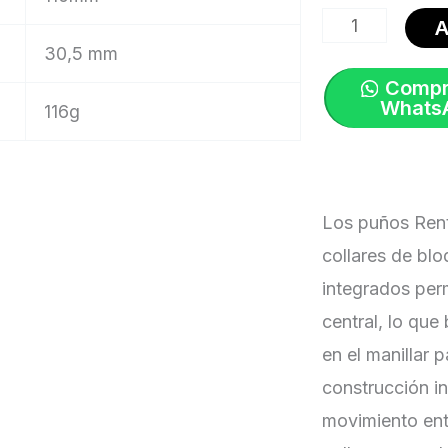
Grips
A
Lock-
30,5 mm
On
Compr
Ultratacky
Whats
116g
Negro
con
Seguro
Los puños Ren
G195
collares de bl
|
integrados per
Renthal
central, lo que
cantidad
en el manillar 
construcción in
movimiento entr