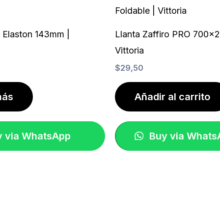
a
t
e
x
e
r
r
s
 Elaston 143mm |
Llanta Zaffiro PRO 700×2
c
-
Vittoria
a
c
$
29,50
r
l
d
u
b
más
Añadir al carrito
 via WhatsApp
Buy via Whats