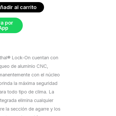
ñadir al carrito
a por
App
thal® Lock-On cuentan con
oqueo de aluminio CNC,
manentemente con el núcleo
 brinda la máxima seguridad
para todo tipo de clima. La
tegrada elimina cualquier
e la sección de agarre y los