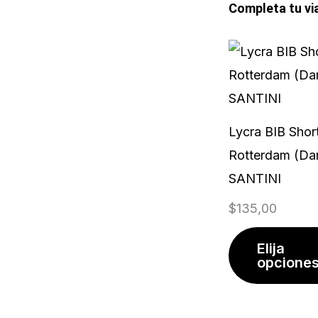
Completa tu vi
Lycra BIB Shor
Rotterdam (Da
SANTINI
$
135,00
Elija
opcione