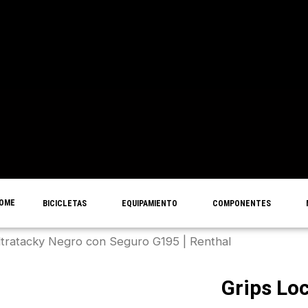
OME
BICICLETAS
EQUIPAMIENTO
COMPONENTES
ltratacky Negro con Seguro G195 | Renthal
Grips Lo