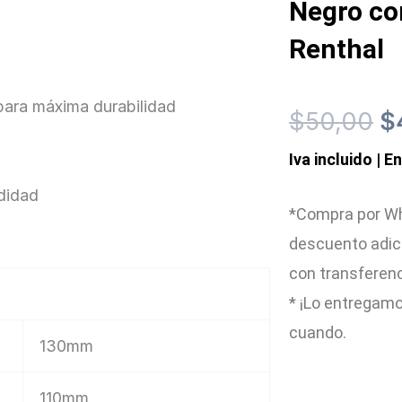
Negro co
Renthal
para máxima durabilidad
El
$
50,00
$
Iva incluido | E
p
odidad
or
*Compra por Wh
descuento adic
er
con transferen
$
* ¡Lo entregamo
cuando.
130mm
110mm