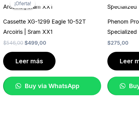
precio
precio
¡Oferta!
¡Oferta!
o
r
p
original
actual
k
a
p
era:
es:
m
$546,00.
$499,00.
Cassette XG-1299 Eagle 10-52T
Phenom Pro
Arcoiris | Sram XX1
Specialized
$
546,00
$
499,00
$
275,00
Leer más
Leer 
Buy via WhatsApp
Buy