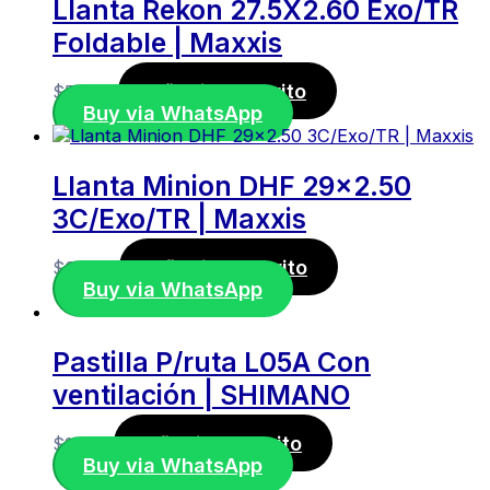
Llanta Rekon 27.5X2.60 Exo/TR
Foldable | Maxxis
Añadir al carrito
$
58,00
Buy via WhatsApp
Llanta Minion DHF 29×2.50
3C/Exo/TR | Maxxis
Añadir al carrito
$
64,00
Buy via WhatsApp
Pastilla P/ruta L05A Con
ventilación | SHIMANO
Añadir al carrito
$
17,00
Buy via WhatsApp