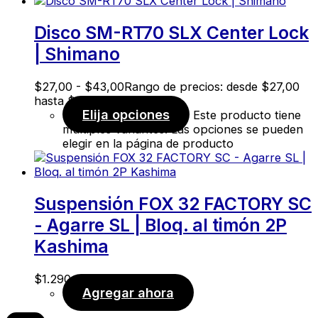
Disco SM-RT70 SLX Center Lock
| Shimano
$
27,00
-
$
43,00
Rango de precios: desde $27,00
hasta $43,00
Elija opciones
Este producto tiene
múltiples variantes. Las opciones se pueden
elegir en la página de producto
Suspensión FOX 32 FACTORY SC
- Agarre SL | Bloq. al timón 2P
Kashima
$
1.290,00
Agregar ahora