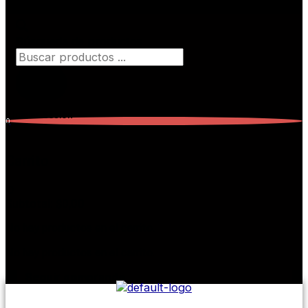
Búsqueda de productos
Iniciar Sesión
0
Carrito
0
Subtotal:
$
0,00
No hay productos en el carrito.
No hay productos en el carrito.
Seguir comprando