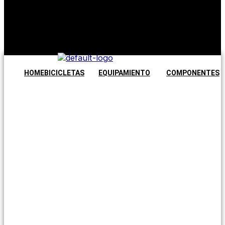
No hay
productos en
el carrito.
Seguir
comprando
HOME
BICICLETAS
EQUIPAMIENTO
COMPONENTES