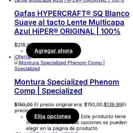
Gafas HYPERCRAFT® SQ Blanco
Suave al tacto Lente Multicapa
Azul HiPER® ORIGINAL | 100%
$
218,00
Agregar ahora
¡Oferta!
Montura Specialized Phenom
Comp | Specialized
$
150,00
El precio original era: $150,00.
$
139,99
El
precio actual es: $139,99.
Elija opciones
Este producto tiene
múltiples variantes. Las opciones se pueden
elegir en la página de producto