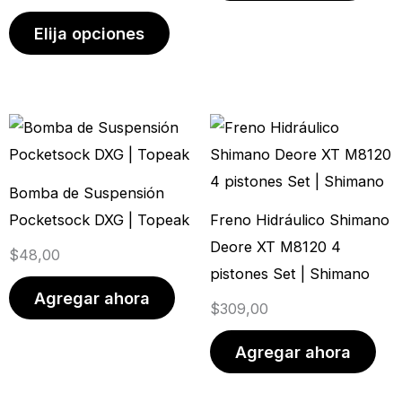
en
en
Elija opciones
la
la
página
pági
de
de
producto
prod
Bomba de Suspensión
Pocketsock DXG | Topeak
Freno Hidráulico Shimano
Deore XT M8120 4
$
48,00
pistones Set | Shimano
Agregar ahora
$
309,00
Agregar ahora