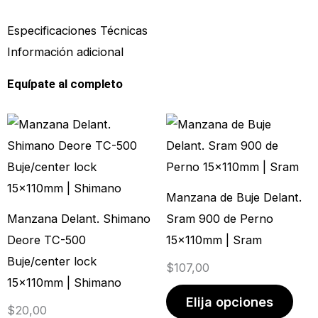
Especificaciones Técnicas
Información adicional
Equípate al completo
Este
Este
producto
prod
tiene
tien
múltiples
múlt
Manzana de Buje Delant.
variantes.
vari
Manzana Delant. Shimano
Sram 900 de Perno
Las
Las
Deore TC-500
15x110mm | Sram
opciones
opci
Buje/center lock
$
107,00
se
se
15x110mm | Shimano
pueden
pue
Elija opciones
$
20,00
elegir
elegi