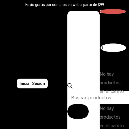
Ir
Envío gratis por compras en web a partir de $99
al
0
contenido
Carrito
0
Búsqueda
Subtotal:
de
$
0,00
productos
No hay
productos
Iniciar Sesión
en el carrito.
No hay
productos
en el carrito.