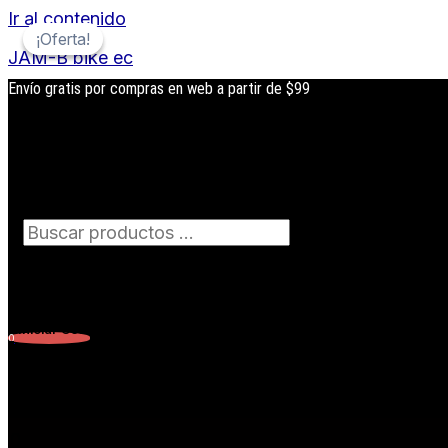
Ir al contenido
¡Oferta!
¡Oferta!
JAM-B bike ec
Envío gratis por compras en web a partir de $99
Búsqueda
de
productos
Iniciar Sesión
0
Carrito
0