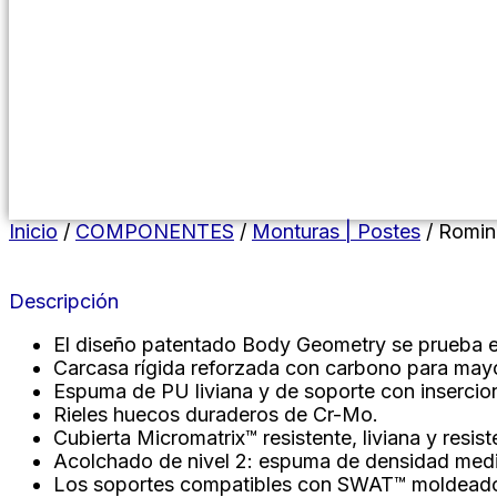
Menú conmutador hamburguesa
Inicio
/
COMPONENTES
/
Monturas | Postes
/ Romin
Descripción
El diseño patentado Body Geometry se prueba en l
Carcasa rígida reforzada con carbono para mayo
Espuma de PU liviana y de soporte con insercio
Rieles huecos duraderos de Cr-Mo.
Cubierta Micromatrix™ resistente, liviana y resist
Acolchado de nivel 2: espuma de densidad media
Los soportes compatibles con SWAT™ moldeados e