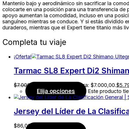
Mantenlo bajo y aerodinámico sin sacrificar la comod
colocarte en una posición para una transferencia de
apoyo aumentan la comodidad, incluso en una posició
sanguíneo mientras se conduce. Y si estás dividido en
duraderos, mientras que el Expert tiene titanio más liv
Completa tu viaje
¡Oferta!
Tarmac SL8 Expert Di2 Shimano
$
7.000,00
El precio original era: $7.000,00.
$
5.7
Elija opciones
Este producto tie
Jersey del Líder de La Clasifi
$
86,00