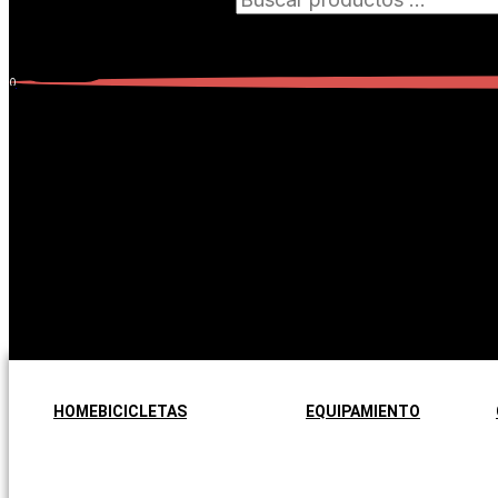
0
Carrito
0
Subtotal:
$
0,00
No hay productos en el carrito.
No hay productos en el carrito.
Seguir comprando
HOME
BICICLETAS
EQUIPAMIENTO