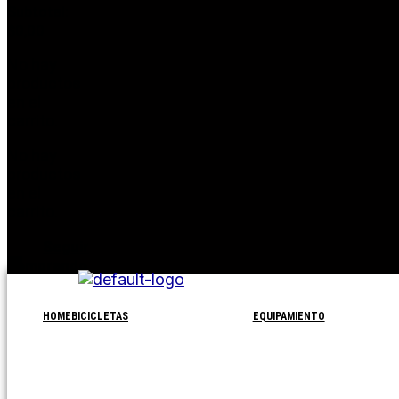
Subtotal:
$
0,00
No hay
productos
en el
carrito.
No hay
productos
en el
carrito.
Seguir
comprando
HOME
BICICLETAS
EQUIPAMIENTO