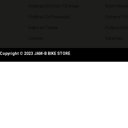
Políticas De Envío Y Entrega
Sobre Noso
Políticas De Privacidad
Compra Y P
Retiro en Tienda
Política De 
Cookies
Garantías
Copyright © 2023 JAM-B BIKE STORE