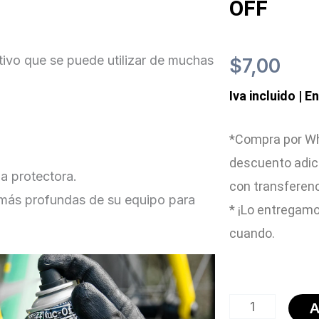
OFF
tivo que se puede utilizar de muchas
$
7,00
Iva incluido | E
*Compra por Wh
descuento adic
a protectora.
con transferen
más profundas de su equipo para
* ¡Lo entregamo
cuando.
MO-
A
94