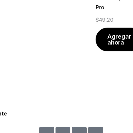
Pro
$
49,20
Agregar
ahora
nte
C
C
C
C