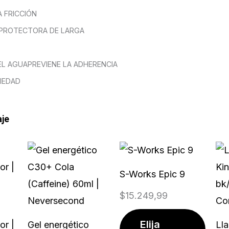
 FRICCIÓN
 PROTECTORA DE LARGA
EL AGUA
PREVIENE LA ADHERENCIA
IEDAD
aje
Este
prod
S-Works Epic 9
tiene
$
15.249,99
múlti
varia
Elija
or |
Gel energético
Lla