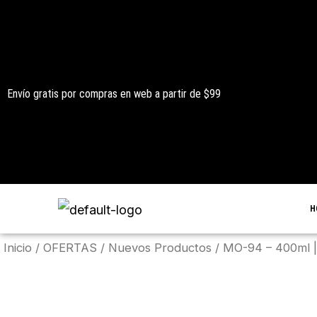
Ir
al
contenido
Envío gratis por compras en web a partir de $99
H
Inicio
/
OFERTAS
/
Nuevos Productos
/ MO-94 – 400ml