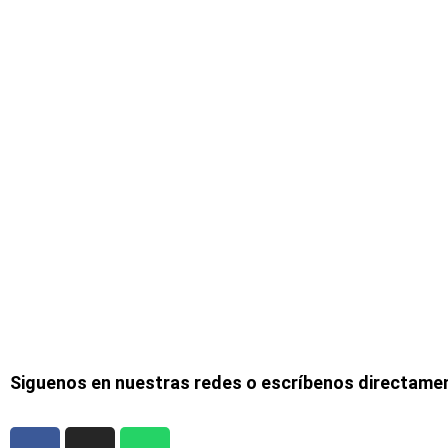
Siguenos en nuestras redes o escríbenos directame
F
I
W