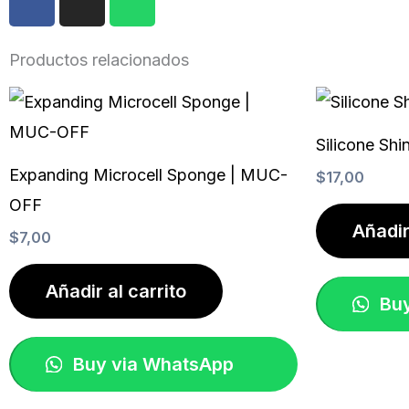
a
n
h
c
s
a
e
t
t
Productos relacionados
b
a
s
o
g
a
o
r
p
Silicone Sh
k
a
p
m
Expanding Microcell Sponge | MUC-
$
17,00
OFF
Añadir
$
7,00
Añadir al carrito
Buy
Buy via WhatsApp