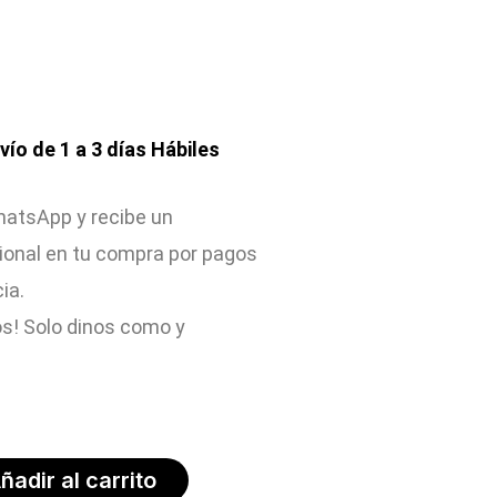
nvío de 1 a 3 días Hábiles
atsApp y recibe un
ional en tu compra por pagos
cia.
s! Solo dinos como y
ñadir al carrito