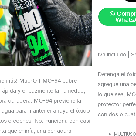
-
Compr
400ml
Whats
|
MUC-
OFF
Iva incluido | S
cantidad
Detenga el óxid
que más! Muc-Off MO-94 cubre
agregue una pe
a rápida y eficazmente la humedad,
lo que sea, MO
ctora duradera. MO-94 previene la
protector perfe
 agua para mantener a raya el óxido
con dos o cuat
otos o coches. No. Funciona con casi
ta que chirría, una cerradura
MULTIUSO