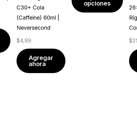
Las
opciones
C30+ Cola
26
opci
(Caffeine) 60ml |
Ríg
se
Neversecond
Con
pued
$
4,99
$
2
elegir
en
Agregar
la
ahora
págin
de
prod