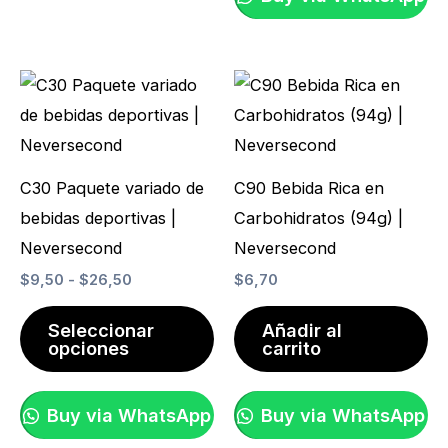
página
pá
de
de
Rango
Este
producto
pr
de
producto
precios:
desde
tiene
$9,50
hasta
múltiples
C30 Paquete variado de
C90 Bebida Rica en
$26,50
variantes.
bebidas deportivas |
Carbohidratos (94g) |
Las
Neversecond
Neversecond
opciones
$
9,50
-
$
26,50
$
6,70
se
pueden
Seleccionar
Añadir al
opciones
carrito
elegir
en
la
Buy via WhatsApp
Buy via WhatsApp
página