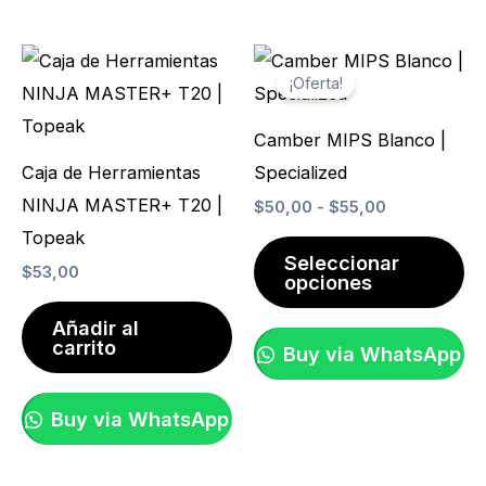
de
Rango
Es
producto
de
¡Oferta!
pr
precios:
desde
ti
$50,00
Camber MIPS Blanco |
hasta
mú
Caja de Herramientas
Specialized
$55,00
va
NINJA MASTER+ T20 |
$
50,00
-
$
55,00
La
Topeak
op
Seleccionar
$
53,00
opciones
se
pu
Añadir al
carrito
ele
Buy via WhatsApp
en
la
Buy via WhatsApp
pá
de