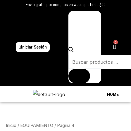
Ir
Envío gratis por compras en web a partir de $99
al
Búsqueda
contenido
de
productos
0
Iniciar Sesión
HOME
Inicio
/
EQUIPAMIENTO
/ Página 4