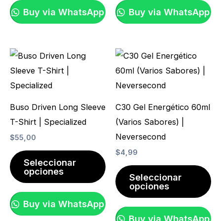
Buy via WhatsApp
Buy via WhatsApp
Este
Es
producto
pr
tiene
ti
múltiples
mú
Buso Driven Long Sleeve
C30 Gel Energético 60ml
variantes.
va
T-Shirt | Specialized
(Varios Sabores) |
Las
La
Neversecond
$
55,00
opciones
op
$
4,99
se
se
Seleccionar
opciones
pueden
pu
Seleccionar
opciones
elegir
ele
en
en
Buy via WhatsApp
la
la
Buy via WhatsApp