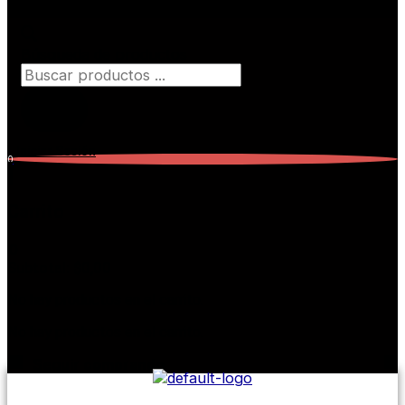
Búsqueda de productos
Iniciar Sesión
0
Carrito
0
Subtotal:
$
0,00
No hay productos en el carrito.
No hay productos en el carrito.
Seguir comprando