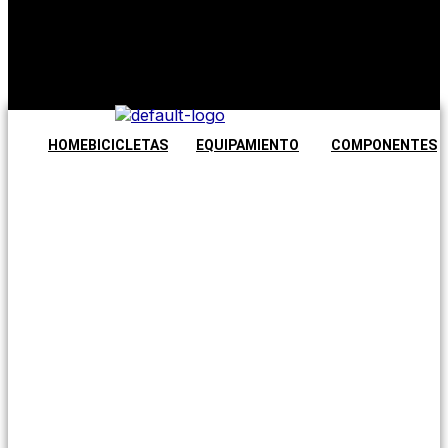
No hay
productos en
el carrito.
Seguir
comprando
HOME
BICICLETAS
EQUIPAMIENTO
COMPONENTES