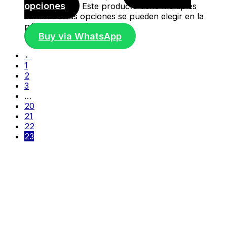
opciones
Este producto tiene múltiples
variantes. Las opciones se pueden elegir en la
página de producto
Buy via WhatsApp
←
1
2
3
…
20
21
22
23