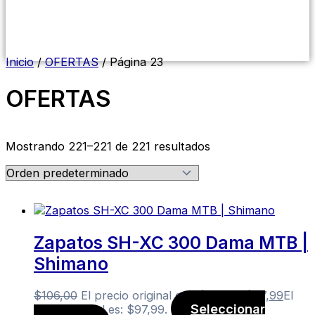
Menú
conmutador
hamburguesa
Inicio
/
OFERTAS
/ Página 23
OFERTAS
Mostrando 221–221 de 221 resultados
Zapatos SH-XC 300 Dama MTB |
Shimano
$
106,00
El precio original era: $106,00.
$
97,99
El
Seleccionar
precio actual es: $97,99.