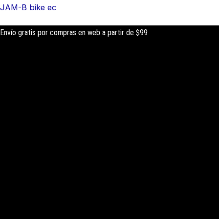
Ir
Búsqueda
Búsqueda
JAM-B bike ec
al
de
de
Envío gratis por compras en web a partir de $99
contenido
productos
productos