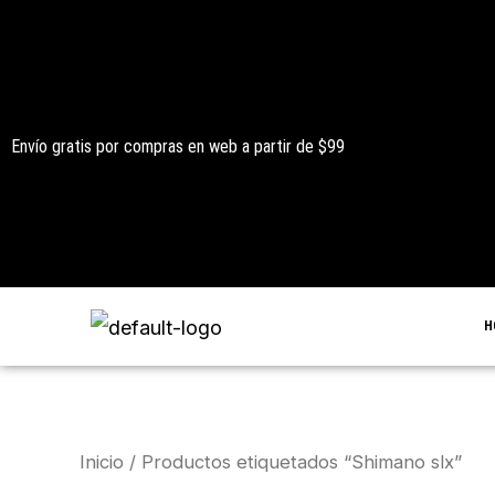
Ir
al
contenido
Envío gratis por compras en web a partir de $99
H
Inicio
/ Productos etiquetados “Shimano slx”