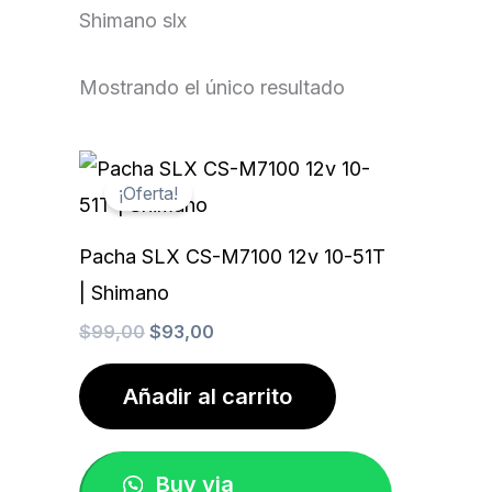
Shimano slx
Mostrando el único resultado
El
El
precio
precio
¡Oferta!
original
actual
era:
es:
$99,00.
$93,00.
Pacha SLX CS-M7100 12v 10-51T
| Shimano
$
99,00
$
93,00
Añadir al carrito
Buy via