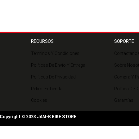
RECURSOS
SOPORTE
Términos Y Condiciones
Contáctano
Políticas De Envío Y Entrega
Sobre Noso
Políticas De Privacidad
Compra Y P
Retiro en Tienda
Política De 
Cookies
Garantías
Copyright © 2023 JAM-B BIKE STORE