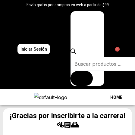
Ir
Envío gratis por compras en web a partir de $99
al
Búsqueda
contenido
de
productos
Iniciar Sesión
0
HOME
¡Gracias por inscribirte a la carrera!
🚵🏻🌅