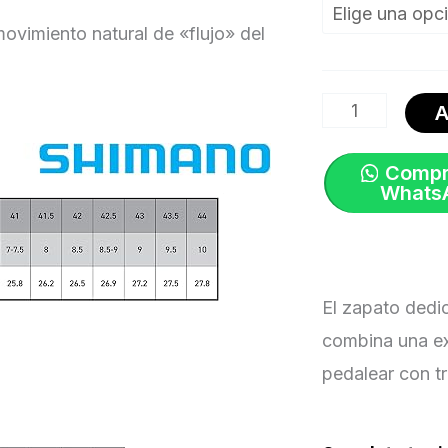
ME-
ovimiento natural de «flujo» del
501
Azul
A
|
Shimano
Compr
Whats
cantidad
El zapato dedi
combina una ex
pedalear con tr