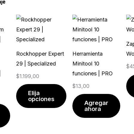
aje
El
Este
precio
producto
actual
tiene
Za
es:
múltiples
Rockhopper Expert
Herramienta
Wo
.
$19,99.
variantes.
29 | Specialized
Minitool 10
$
4
Las
|
funciones | PRO
$
1.199,00
opciones
$
13,00
se
Elija
pueden
opciones
Agregar
elegir
ahora
en
la