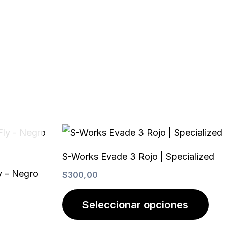
Este
prod
S-Works Evade 3 Rojo | Specialized
tien
ly – Negro
$
300,00
múlt
vari
Seleccionar opciones
Las