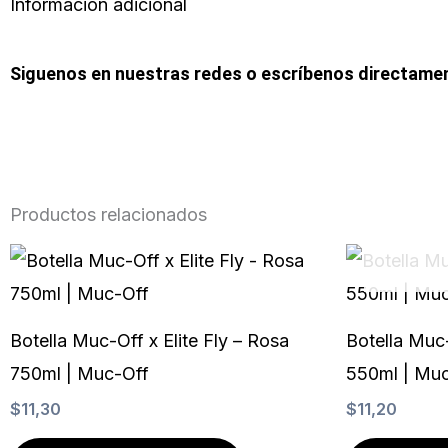
Información adicional
Siguenos en nuestras redes o escríbenos directame
F
I
W
a
n
h
Productos relacionados
c
s
a
e
t
t
b
a
s
Botella Muc-Off x Elite Fly – Rosa
Botella Muc-
o
g
a
750ml | Muc-Off
550ml | Mu
$
11,30
$
11,20
o
r
p