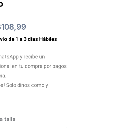
o
l
El
$
108,99
nvío de 1 a 3 días Hábiles
recio
precio
riginal
actual
atsApp y recibe un
ional en tu compra por pagos
ra:
es:
cia.
129,00.
$108,99.
s! Solo dinos como y
 talla