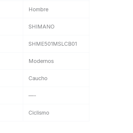
‎Hombre
‎SHIMANO
‎SHME501MSLCB01
‎Modernos
‎Caucho
‎—-
‎Ciclismo