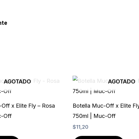
nte
C
C
C
C
c
c
c
c
-
-
-
-
AGOTADO
AGOTADO
v
m
d
a
i
a
i
m
Off x Elite Fly – Rosa
Botella Muc-Off x Elite F
s
s
n
e
c-Off
750ml | Muc-Off
$
11,20
a
t
e
x