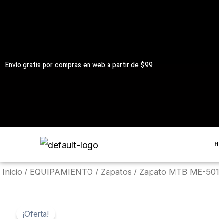
Ir
al
contenido
Envío gratis por compras en web a partir de $99
H
Inicio
/
EQUIPAMIENTO
/
Zapatos
/ Zapato MTB ME-501 
¡Oferta!