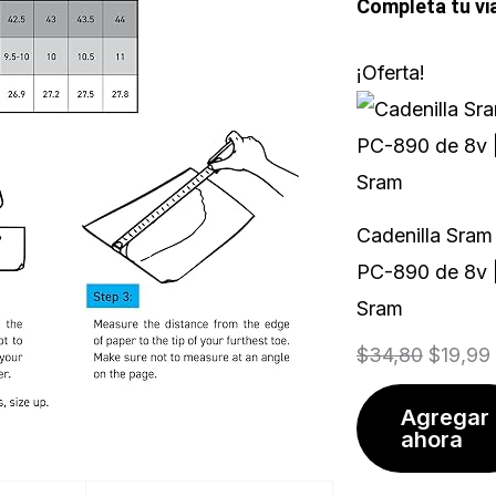
Completa tu vi
El
¡Oferta!
precio
original
era:
$34,80
Cadenilla Sram
PC-890 de 8v 
Sram
$
34,80
$
19,99
Agregar
ahora