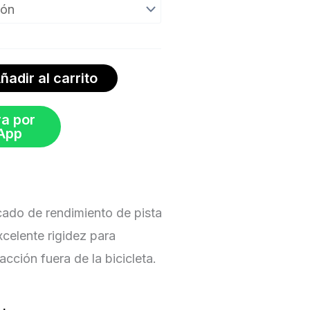
ñadir al carrito
a por
App
cado de rendimiento de pista
celente rigidez para
acción fuera de la bicicleta.