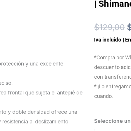
| Shiman
E
$
129,00
Iva incluido | E
p
o
*Compra por Wh
rotección y una excelente
descuento adic
e
con transferen
eciso.
$
* ¡Lo entregamo
a frontal que sujeta el antepié de
cuando.
to y doble densidad ofrece una
Zapato
Seleccione una
y resistencia al deslizamiento
MTB