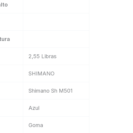
lto
tura
‎2,55 Libras
‎SHIMANO
‎Shimano Sh M501
‎Azul
‎Goma