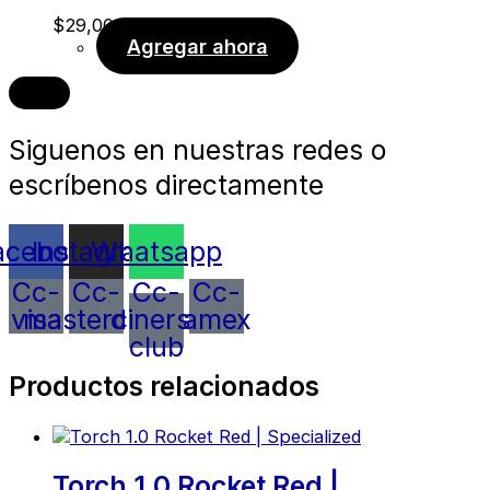
$
29,00
Agregar ahora
Siguenos en nuestras redes o
escríbenos directamente
acebook
Instagram
Whatsapp
Cc-
Cc-
Cc-
Cc-
visa
mastercard
diners-
amex
club
Productos relacionados
Torch 1.0 Rocket Red |