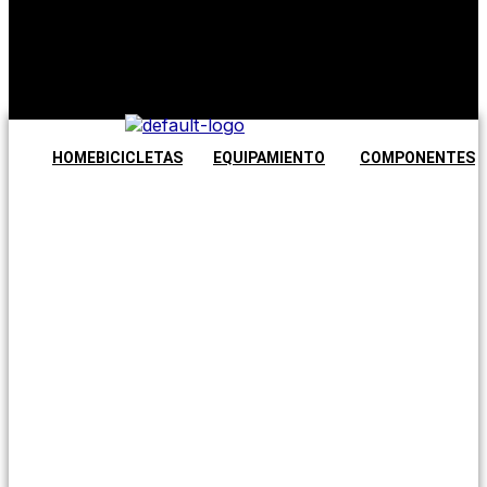
No hay
productos en
el carrito.
Seguir
comprando
HOME
BICICLETAS
EQUIPAMIENTO
COMPONENTES