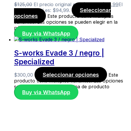
$
125,00
El precio original era: $125,00.
$
94,99
El
Seleccionar
precio actual es: $94,99.
opciones
Este producto tiene múltiples
variantes. Las opciones se pueden elegir en la
página de producto
Buy via WhatsApp
S-works Evade 3 / negro |
Specialized
Seleccionar opciones
$
300,00
Este
producto tiene múltiples variantes. Las opciones
se pueden elegir en la página de producto
Buy via WhatsApp