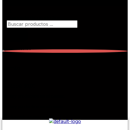
Búsqueda de productos
Iniciar Sesión
0
Carrito
0
Subtotal:
$
0,00
No hay productos en el carrito.
No hay productos en el carrito.
Seguir comprando