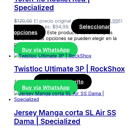
Specialized
$
120,00
El precio original era: $120,00.
$
94,99
El
Seleccionar
precio actual es: $94,99.
opciones
Este producto tiene múltiples
variantes. Las opciones se pueden elegir en la
página de producto
Buy via WhatsApp
Twistloc Ultimate 3P | RockShox
Añadir al carrito
$
145,00
Buy via WhatsApp
Jersey Manga corta SL Air SS
Dama | Specialized