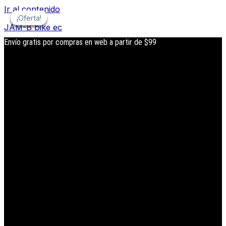
Ir al contenido
¡Oferta!
¡Oferta!
¡Oferta!
¡Oferta!
JAM-B bike ec
Envío gratis por compras en web a partir de $99