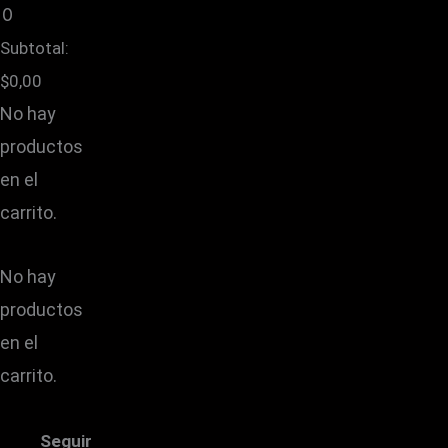
0
producto
producto
prod
prod
Subtotal:
$
0,00
No hay
productos
en el
carrito.
No hay
productos
en el
carrito.
Seguir