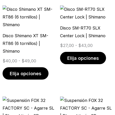
Rango
Este
Rango
Este
de
producto
de
prod
precios:
tiene
precios:
tien
Disco SM-RT70 SLX
desde
múltiples
desde
múlt
Disco Shimano XT SM-
Center Lock | Shimano
$40,00
variantes.
$27,00
vari
RT86 (6 tornillos) |
$
27,00
-
$
43,00
hasta
Las
hasta
Las
Shimano
$49,00
opciones
$43,00
opci
Elija opciones
$
40,00
-
$
49,00
se
se
pueden
pue
Elija opciones
elegir
elegi
en
en
la
la
página
pági
de
de