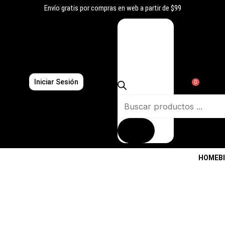
Ir
Envío gratis por compras en web a partir de $99
al
Búsqueda
contenido
de
productos
Iniciar Sesión
0
HOME
B