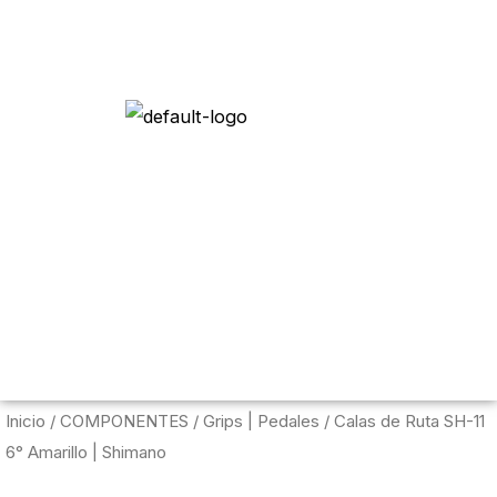
Menú c
Inicio
/
COMPONENTES
/
Grips | Pedales
/ Calas de Ruta SH-11
6° Amarillo | Shimano