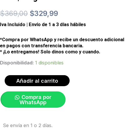
El
El
$
369,00
$
329,99
Iva Incluido | Envío de 1 a 3 días hábiles
precio
precio
original
actual
*Compra por WhatsApp y recibe un descuento adicional
en pagos con transferencia bancaria.
era:
es:
* ¡Lo entregamos! Solo dinos como y cuando.
Ciclocomputador
Disponibilidad:
1 disponibles
$369,00.
$329,99.
Dash
L200
Añadir al carrito
Con
Compra por
GPS
WhatsApp
|
Stages
cantidad
Se envía en 1 o 2 días.