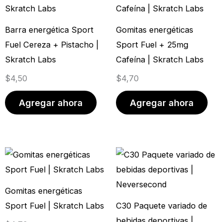
Barra energética Sport
Gomitas energéticas
Fuel Cereza + Pistacho |
Sport Fuel + 25mg
Skratch Labs
Cafeína | Skratch Labs
$
4,50
$
4,70
Agregar ahora
Agregar ahora
Rango
Este
de
prod
precios:
tien
Gomitas energéticas
desde
múlt
Sport Fuel | Skratch Labs
C30 Paquete variado de
$9,50
vari
bebidas deportivas |