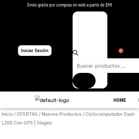
Ir
Envío gratis por compras en web a partir de $99
al
Búsqueda
contenido
de
productos
Iniciar Sesión
0
HOME
Inicio
/
OFERTAS
/
Nuevos Productos
/ Ciclocomputador Dash
L200 Con GPS | Stages