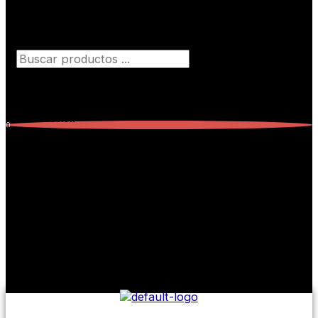
Búsqueda de productos
Iniciar Sesión
0
Carrito
0
Subtotal:
$
0,00
No hay productos en el carrito.
No hay productos en el carrito.
Seguir comprando