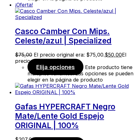
¡Oferta!
Casco Camber Con Mips.
Celeste/azul | Specialized
$
75,00
El precio original era: $75,00.
$
50,00
El
precio actual es: $50,00.
Elija opciones
Este producto tiene
múltiples variantes. Las opciones se pueden
elegir en la página de producto
Gafas HYPERCRAFT Negro
Mate/Lente Gold Espejo
ORIGINAL | 100%
$
207,00