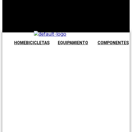
No hay
productos en
el carrito.
Seguir
comprando
HOME
BICICLETAS
EQUIPAMIENTO
COMPONENTES