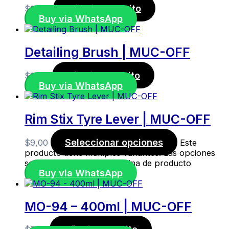
Añadir al carrito
$
17,00
Buy via WhatsApp
Detailing Brush | MUC-OFF
Añadir al carrito
$
11,50
Buy via WhatsApp
Rim Stix Tyre Lever | MUC-OFF
Seleccionar opciones
$
9,00
Este
producto tiene múltiples variantes. Las opciones
se pueden elegir en la página de producto
Buy via WhatsApp
MO-94 – 400ml | MUC-OFF