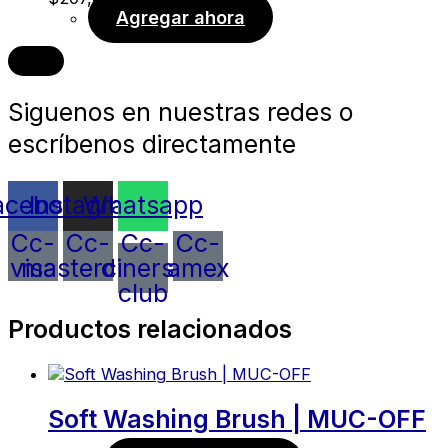
Agregar ahora
Siguenos en nuestras redes o
escríbenos directamente
acebook
Instagram
Whatsapp
Cc-
Cc-
Cc-
Cc-
visa
mastercard
diners-
amex
club
Productos relacionados
Soft Washing Brush | MUC-OFF