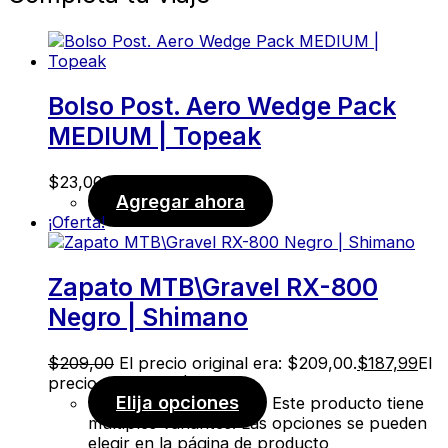
Bolso Post. Aero Wedge Pack
MEDIUM | Topeak
$
23,00
Agregar ahora
¡Oferta!
Zapato MTB\Gravel RX-800
Negro | Shimano
$
209,00
El precio original era: $209,00.
$
187,99
El
precio actual es: $187,99.
Elija opciones
Este producto tiene
múltiples variantes. Las opciones se pueden
elegir en la página de producto