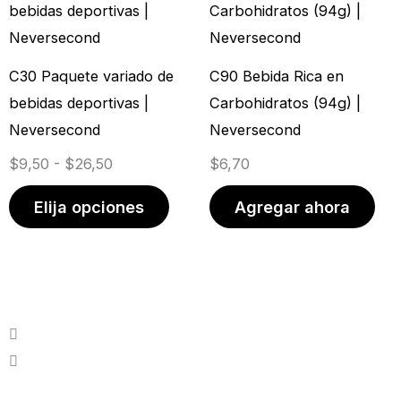
de
producto
precios:
tiene
desde
múltiples
C30 Paquete variado de
C90 Bebida Rica en
$9,50
variantes.
bebidas deportivas |
Carbohidratos (94g) |
hasta
Las
Neversecond
Neversecond
$26,50
opciones
$
9,50
-
$
26,50
$
6,70
se
pueden
Elija opciones
Agregar ahora
elegir
en
la
página
de
producto