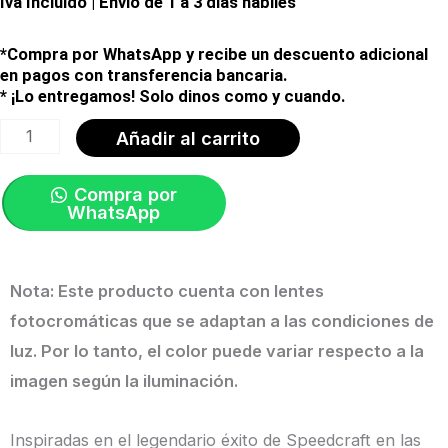
Iva Incluido | Envío de 1 a 3 días hábiles
*Compra por WhatsApp y recibe un descuento adicional
en pagos con transferencia bancaria.
* ¡Lo entregamos! Solo dinos como y cuando.
Gafas
Añadir al carrito
S2®
Bastilla
Compra por
WhatsApp
Lente
Fotocromática
con
Nota: Este producto cuenta con lentes
espejo
fotocromáticas que se adaptan a las condiciones de
azul
luz. Por lo tanto, el color puede variar respecto a la
ORIGINAL
imagen según la iluminación.
|
100%
Inspiradas en el legendario éxito de Speedcraft en las