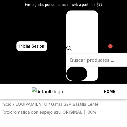
Ir
Envío gratis por compras en web a partir de $99
al
Búsqueda
contenido
de
productos
Iniciar Sesión
0
HOME
Inicio
/
EQUIPAMIENTO
/ Gafas S2® Bastilla Lente
Fotocromática con espejo azul ORIGINAL | 100%