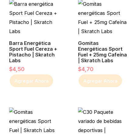
Barra Energética
Gomitas
Sport Fuel Cereza +
Energéticas Sport
Pistacho | Skratch
Fuel + 25mg Cafeína
Labs
| Skratch Labs
$
4,50
$
4,70
Agregar Ahora
Agregar Ahora
Rango
Este
de
producto
precio
desde
tiene
$9,50
múltiples