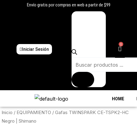
Ir
Envío gratis por compras en web a partir de $99
al
Búsqueda
contenido
de
productos
0
Iniciar Sesión
HOME
Inicio
/
EQUIPAMIENTO
/ Gafas TWINSPARK CE-TSPK2-HC
Negro | Shimano