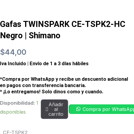
Gafas TWINSPARK CE-TSPK2-HC
Negro | Shimano
$
44,00
Iva Incluido | Envío de 1 a 3 días hábiles
*Compra por WhatsApp y recibe un descuento adicional
en pagos con transferencia bancaria.
* ¡Lo entregamos! Solo dinos como y cuando.
Gafas
Disponibilidad:
1
Añadir
al
Compra por WhatsAp
TWINSPARK
disponibles
carrito
CE-
TSPK2-
CE-TSPK2