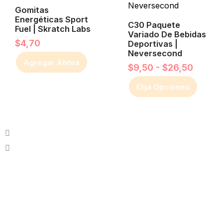
hasta
Gomitas
variantes.
$26,5
Energéticas Sport
Las
C30 Paquete
Fuel | Skratch Labs
Variado De Bebidas
opciones
$
4,70
Deportivas |
Neversecond
se
Agregar Ahora
$
9,50
-
$
26,50
pueden
elegir
Elija Opciones
en
la
página
de
producto