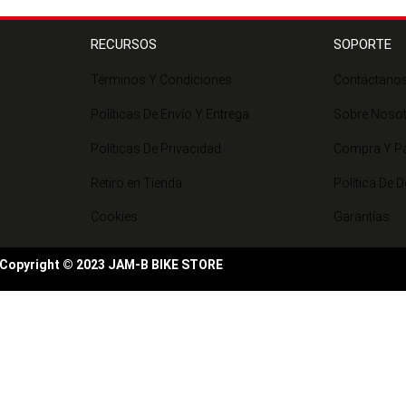
RECURSOS
SOPORTE
Términos Y Condiciones
Contáctano
Políticas De Envío Y Entrega
Sobre Noso
Políticas De Privacidad
Compra Y P
Retiro en Tienda
Política De 
Cookies
Garantías
Copyright © 2023 JAM-B BIKE STORE