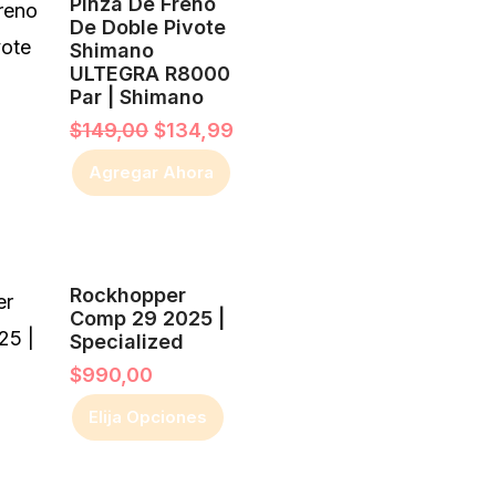
Pinza De Freno
precio
precio
se
De Doble Pivote
original
actual
pueden
Shimano
era:
es:
ULTEGRA R8000
$149,00.
$134,99.
elegir
Par | Shimano
en
$
149,00
$
134,99
la
Agregar Ahora
página
de
producto
Este
Rockhopper
producto
Comp 29 2025 |
Specialized
tiene
$
990,00
múltiples
Elija Opciones
variantes.
Las