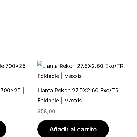
opciones
se
pueden
elegir
en
la
página
de
producto
e 700×25 |
Llanta Rekon 27.5X2.60 Exo/TR
Foldable | Maxxis
$
58,00
Añadir al carrito