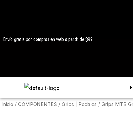
Ir
al
contenido
Envío gratis por compras en web a partir de $99
H
Inicio
/
COMPONENTES
/
Grips | Pedales
/ Grips MTB Gr