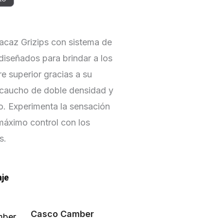
caz Grizips con sistema de
diseñados para brindar a los
re superior gracias a su
caucho de doble densidad y
o. Experimenta la sensación
 máximo control con los
s.
aje
El
El
Este
Casco Camber
precio
precio