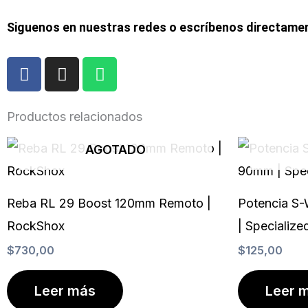
Siguenos en nuestras redes o escríbenos directame
F
I
W
a
n
h
c
s
a
e
t
t
Productos relacionados
b
a
s
o
g
a
AGOTADO
o
r
p
k
a
p
m
Reba RL 29 Boost 120mm Remoto |
Potencia S
RockShox
| Specialize
$
730,00
$
125,00
Leer más
Leer 