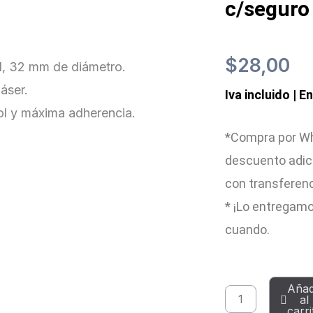
c/seguro
$
28,00
d, 32 mm de diámetro.
áser.
Iva incluido | E
l y máxima adherencia.
*Compra por Wh
descuento adic
con transferen
* ¡Lo entregamo
cuando.
Grips
Añad
al
MTB
carri