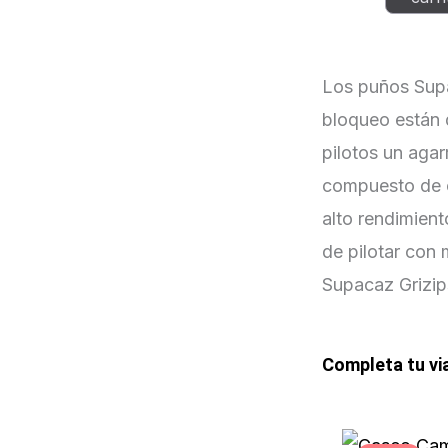
Grizips
Negro
Los puños Supa
c/seguro
bloqueo están 
|
pilotos un agar
Supacaz
compuesto de 
cantidad
alto rendimient
de pilotar con
Supacaz Grizip
Completa tu vi