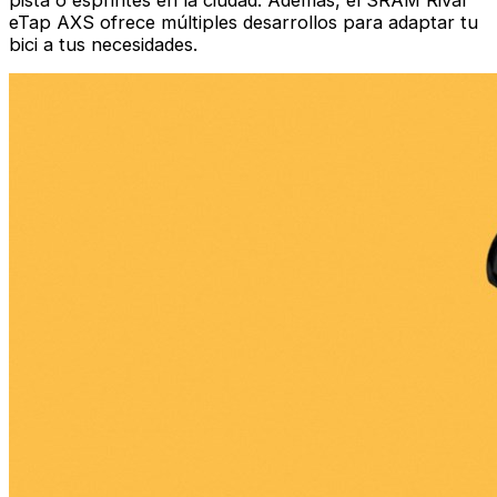
eTap AXS ofrece múltiples desarrollos para adaptar tu
bici a tus necesidades.