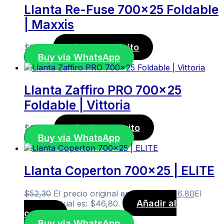
Llanta Re-Fuse 700×25 Foldable
| Maxxis
Añadir al carrito
$
37,00
Buy via WhatsApp
Llanta Zaffiro PRO 700×25
Foldable | Vittoria
Añadir al carrito
$
29,50
Buy via WhatsApp
Llanta Coperton 700×25 | ELITE
$
52,30
El precio original era: $52,30.
$
46,80
El
Añadir al
precio actual es: $46,80.
carrito
Buy via WhatsApp