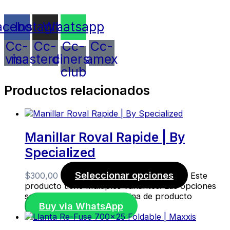
acebook
Instagram
Whatsapp
Cc-
Cc-
Cc-
Cc-
visa
mastercard
diners-
amex
club
Productos relacionados
Manillar Roval Rapide | By
Specialized
Seleccionar opciones
$
300,00
Este
producto tiene múltiples variantes. Las opciones
se pueden elegir en la página de producto
Buy via WhatsApp