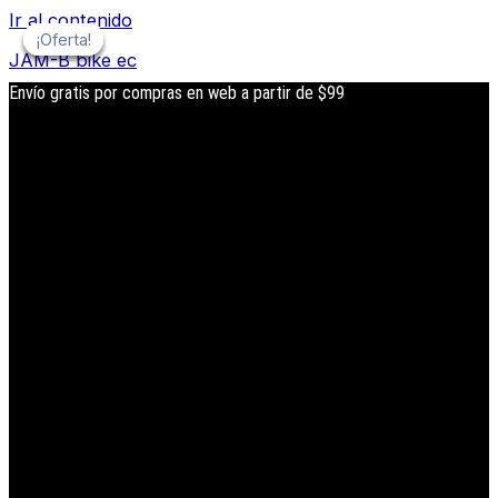
Ir al contenido
¡Oferta!
¡Oferta!
¡Oferta!
¡Oferta!
JAM-B bike ec
Envío gratis por compras en web a partir de $99