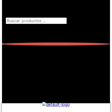
Búsqueda de productos
Iniciar Sesión
0
Carrito
0
Subtotal:
$
0,00
No hay productos en el carrito.
No hay productos en el carrito.
Seguir comprando