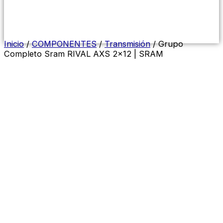
Menú
conmutador
hamburguesa
Inicio
/
COMPONENTES
/
Transmisión
/ Grupo
Completo Sram RIVAL AXS 2×12 | SRAM