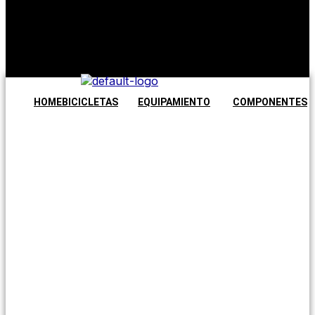
No hay
productos en
el carrito.
Seguir
comprando
HOME
BICICLETAS
EQUIPAMIENTO
COMPONENTES