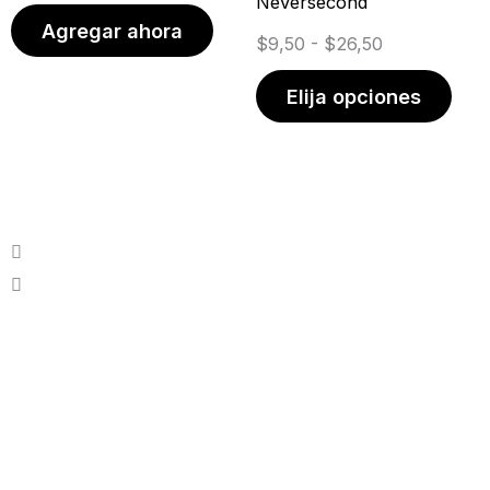
Neversecond
$26,50
opci
Agregar ahora
$
9,50
-
$
26,50
se
pue
Elija opciones
elegi
en
la
pági
de
prod