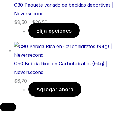
C30 Paquete variado de bebidas deportivas |
Neversecond
$
9,50
-
$
26,50
Elija opciones
C90 Bebida Rica en Carbohidratos (94g) |
Neversecond
$
6,70
Agregar ahora