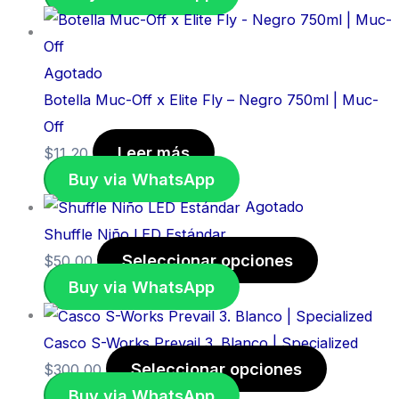
Agotado
Botella Muc-Off x Elite Fly – Negro 750ml | Muc-
Off
Leer más
$
11,20
Buy via WhatsApp
Agotado
Shuffle Niño LED Estándar
Seleccionar opciones
$
50,00
Buy via WhatsApp
Casco S-Works Prevail 3. Blanco | Specialized
Seleccionar opciones
$
300,00
Buy via WhatsApp