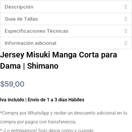
para
para
Descripción
Dama
Dama
Guía de Tallas
|
|
Shimano
Shimano
Especificaciones Técnicas
cantidad
cantidad
Información adicional
Jersey Misuki Manga Corta para
Dama | Shimano
$
59,00
Iva incluido | Envío de 1 a 3 días Hábiles
*Compra por WhatsApp y recibe un descuento adicional en tu
compra por pagos con transferencia.
* ¡Lo entregamos! Solo dinos como y cuando.