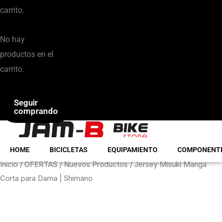
carrito.
No hay
productos en el
carrito.
Seguir
comprando
HOME
BICICLETAS
EQUIPAMIENTO
COMPONENT
Jersey
Jersey
Inicio
/
OFERTAS
/
Nuevos Productos
/ Jersey Misuki Manga
Corta para Dama | Shimano
Misuki
Misuki
Manga
Manga
Corta
Corta