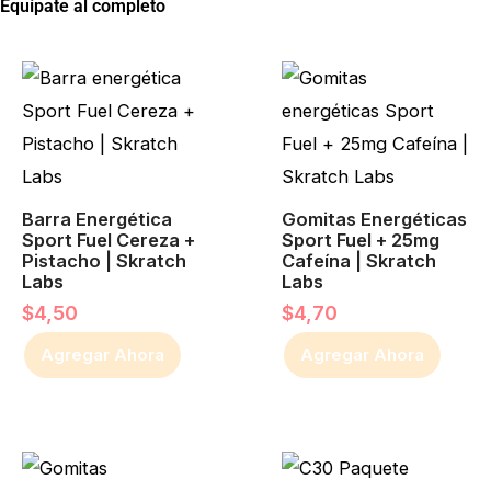
Equípate al completo
Barra Energética
Gomitas Energéticas
Sport Fuel Cereza +
Sport Fuel + 25mg
Pistacho | Skratch
Cafeína | Skratch
Labs
Labs
$
4,50
$
4,70
Agregar Ahora
Agregar Ahora
Rango
Este
de
producto
precio