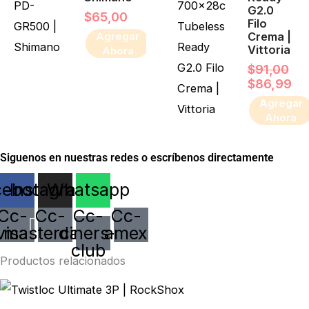
G2.0
$
65,00
Filo
Crema |
Agregar
Vittoria
Ahora
$
91,00
$
86,99
Agregar
Ahora
Siguenos en nuestras redes o escríbenos directamente
cebook
Instagram
Whatsapp
Cc-
Cc-
Cc-
Cc-
visa
mastercard
diners-
amex
club
Productos relacionados