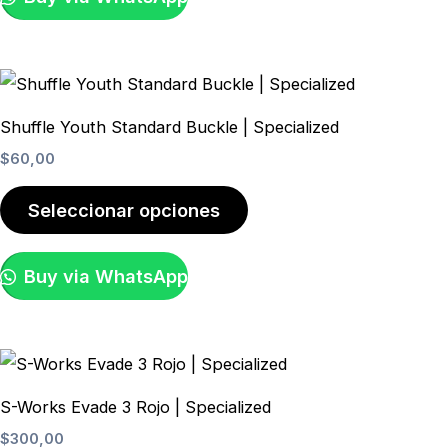
Este
producto
Shuffle Youth Standard Buckle | Specialized
tiene
$
60,00
múltiples
variantes.
Seleccionar opciones
Las
opciones
Buy via WhatsApp
se
pueden
elegir
Este
en
producto
S-Works Evade 3 Rojo | Specialized
la
tiene
$
300,00
página