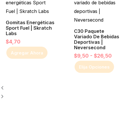
desde
tiene
$9,50
múltiples
hasta
Gomitas Energéticas
variantes.
$26,5
Sport Fuel | Skratch
Las
C30 Paquete
Labs
Variado De Bebidas
opciones
$
4,70
Deportivas |
Neversecond
se
Agregar Ahora
$
9,50
-
$
26,50
pueden
elegir
Elija Opciones
en
la
página
de
producto