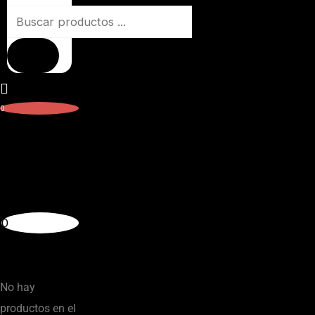
0
Carrito
0
Subtotal:
$
0,00
No hay
productos en el