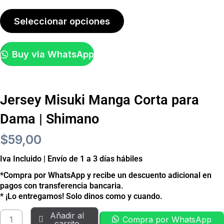
múltiples
de
variantes.
Seleccionar opciones
producto
Las
opciones
Buy via WhatsApp
se
pueden
elegir
Jersey Misuki Manga Corta para
en
Dama | Shimano
la
$
59,00
página
de
Iva Incluido | Envío de 1 a 3 días hábiles
producto
*Compra por WhatsApp y recibe un descuento adicional en
pagos con transferencia bancaria.
* ¡Lo entregamos! Solo dinos como y cuando.
Añadir al
Compra por WhatsApp
carrito