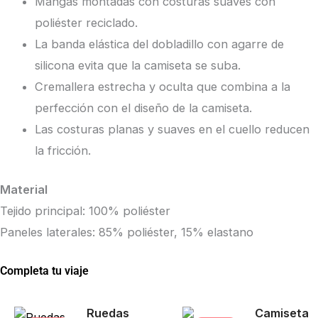
Mangas montadas con costuras suaves con
poliéster reciclado.
La banda elástica del dobladillo con agarre de
silicona evita que la camiseta se suba.
Cremallera estrecha y oculta que combina a la
perfección con el diseño de la camiseta.
Las costuras planas y suaves en el cuello reducen
la fricción.
Material
Tejido principal: 100% poliéster
Paneles laterales: 85% poliéster, 15% elastano
Completa tu viaje
El
El
El
El
Este
Ruedas
Camiseta
precio
precio
pr
pr