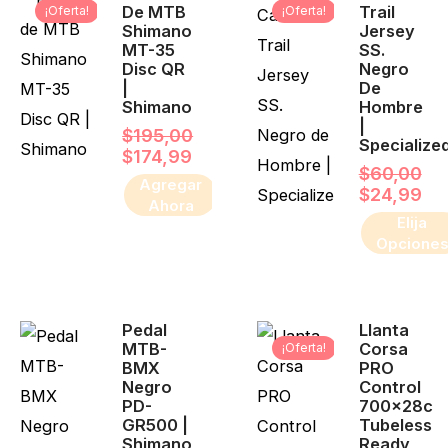
producto
De MTB
Trail
¡Oferta!
¡Oferta!
original
actual
ori
ac
Shimano
Jersey
era:
es:
era
es:
tiene
MT-35
SS.
$195,00.
$174,99.
$6
$2
múltiples
Disc QR
Negro
|
De
variantes.
Shimano
Hombre
|
Las
$
195,00
Specialize
$
174,99
opciones
$
60,00
Agregar
se
$
24,99
Ahora
pueden
Elija
Opcione
elegir
en
la
El
El
Pedal
Llanta
pre
pr
página
MTB-
Corsa
¡Oferta!
ori
ac
de
BMX
PRO
era
es:
Negro
Control
$91
$8
producto
PD-
700x28c
GR500 |
Tubeless
Shimano
Ready