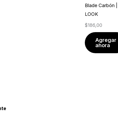
Blade Carbón |
LOOK
$
186,00
Agregar
ahora
nte