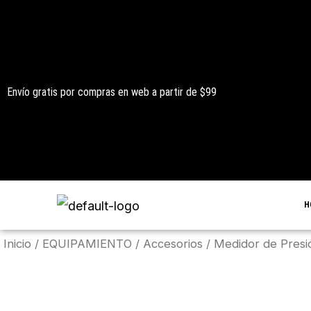
Ir
al
contenido
Envío gratis por compras en web a partir de $99
H
Inicio
/
EQUIPAMIENTO
/
Accesorios
/ Medidor de Presió