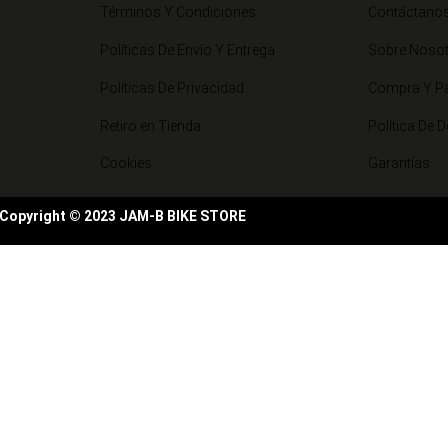
Términos Y Condiciones
Contáctano
Políticas De Envío Y Entrega
Sobre Noso
Políticas De Privacidad
Compra Y P
Retiro en Tienda
Política De 
Cookies
Garantías
Copyright © 2023 JAM-B BIKE STORE