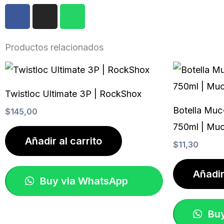
F
I
W
a
n
h
c
s
a
e
t
t
Productos relacionados
b
a
s
o
g
a
o
r
p
Twistloc Ultimate 3P | RockShox
k
a
p
m
Botella Muc-
$
145,00
750ml | Muc
Añadir al carrito
$
11,30
Añadir
Buy via WhatsApp
Buy