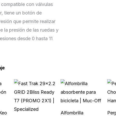
 compatible con válvulas
r, tiene un botón de
resión que permite realizar
de la presión de las ruedas y
esiones desde 0 hasta 11
aje
Keo
Alfombrilla
Per