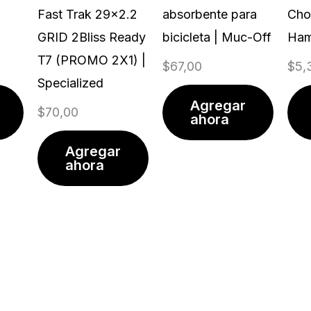
Fast Trak 29x2.2
absorbente para
Cho
GRID 2Bliss Ready
bicicleta | Muc-Off
Ham
T7 (PROMO 2X1) |
$
67,00
$
5,
Specialized
Agregar
$
70,00
ahora
Agregar
ahora