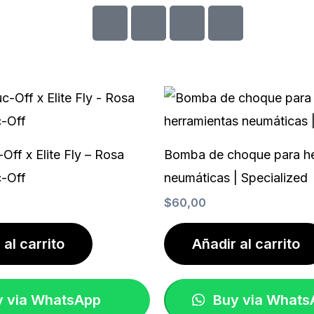
C
C
C
C
c
c
c
c
-
-
-
-
v
m
d
a
i
a
i
m
s
s
n
e
a
t
e
x
e
r
r
s
Off x Elite Fly – Rosa
Bomba de choque para he
c
-
-Off
neumáticas | Specialized
a
c
$
60,00
r
l
d
u
b
 al carrito
Añadir al carrito
 via WhatsApp
Buy via Whats