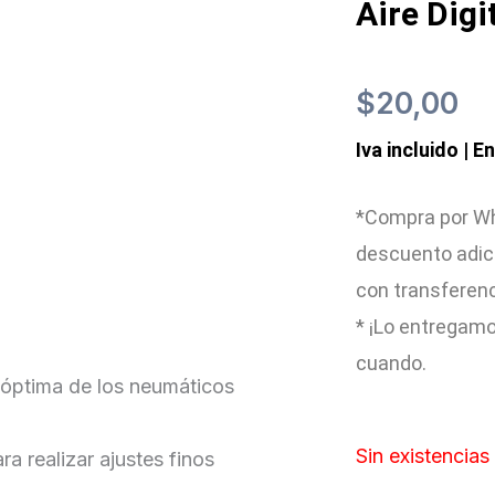
Aire Digi
$
20,00
Iva incluido | E
*Compra por Wh
descuento adic
con transferen
* ¡Lo entregamo
cuando.
n óptima de los neumáticos
Sin existencias
a realizar ajustes finos