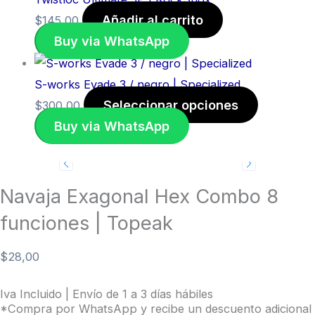
la
la
la
Añadir al carrito
$
145,00
página
pá
pá
Buy via WhatsApp
de
de
de
producto
pr
pr
S-works Evade 3 / negro | Specialized
Seleccionar opciones
$
300,00
Buy via WhatsApp
Navaja Exagonal Hex Combo 8
funciones | Topeak
$
28,00
Iva Incluido | Envío de 1 a 3 días hábiles
*Compra por WhatsApp y recibe un descuento adicional