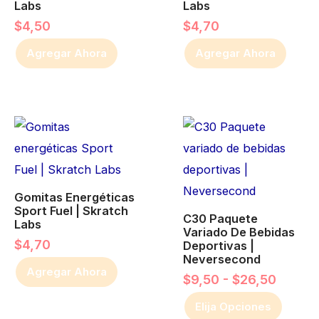
Labs
Labs
$
4,50
$
4,70
Agregar Ahora
Agregar Ahora
Rango
Este
de
producto
precio
desde
tiene
$9,50
múltiples
hasta
Gomitas Energéticas
variantes.
$26,5
Sport Fuel | Skratch
Las
C30 Paquete
Labs
Variado De Bebidas
opciones
$
4,70
Deportivas |
Neversecond
se
Agregar Ahora
$
9,50
-
$
26,50
pueden
elegir
Elija Opciones