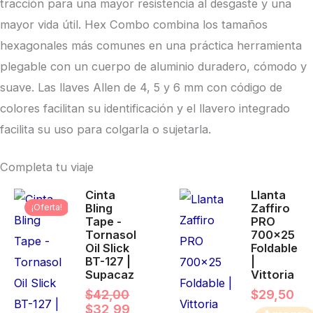
tracción para una mayor resistencia al desgaste y una
mayor vida útil. Hex Combo combina los tamaños
hexagonales más comunes en una práctica herramienta
plegable con un cuerpo de aluminio duradero, cómodo y
suave. Las llaves Allen de 4, 5 y 6 mm con código de
colores facilitan su identificación y el llavero integrado
facilita su uso para colgarla o sujetarla.
Completa tu viaje
El
El
Cinta
Llanta
precio
precio
Bling
Zaffiro
¡Oferta!
original
actual
Tape -
PRO
era:
es:
Tornasol
700x25
$42,00.
$32,99.
Oil Slick
Foldable
BT-127 |
|
Supacaz
Vittoria
$
42,00
$
29,50
$
32,99