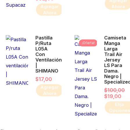
Agregar
Agregar
Ahora
Ahora
El
El
Este
Pastilla
Camiseta
precio
pre
producto
P/ruta
Manga
¡Oferta!
original
act
L05A
Larga
era:
es:
tiene
Con
Trail Air
$100,00.
$19
múltiples
Ventilación
Jersey
|
LS Para
variantes.
SHIMANO
Dama.
Negro |
Las
$
17,00
Specialize
opciones
Agregar
$
100,00
Ahora
se
$
19,00
pueden
Elija
Opcione
elegir
en
la