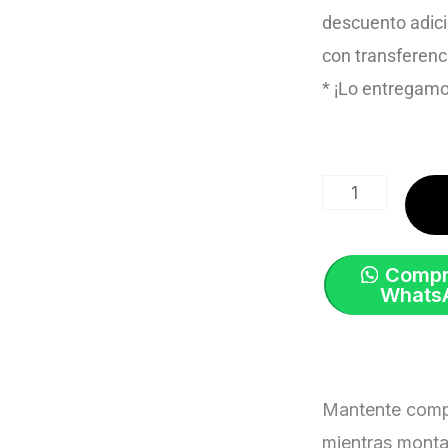
descuento adici
con transferenc
* ¡Lo entregamo
Pedal
Smash
Thermopoly
Rojo
Compr
Whats
|
Supacaz
cantidad
Mantente comp
mientras monta