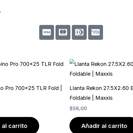
e
C
C
C
C
c
c
c
c
-
-
-
-
v
m
d
a
i
a
i
m
s
s
n
e
a
t
e
x
e
r
r
s
no Pro 700×25 TLR Fold |
Llanta Rekon 27.5X2.60 
c
-
Foldable | Maxxis
a
c
$
58,00
r
l
d
u
b
 al carrito
Añadir al carrito