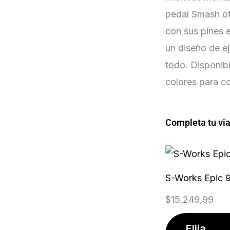
pedal Smash of
con sus pines 
un diseño de e
todo. Disponib
colores para co
Completa tu via
S-Works Epic 
$
15.249,99
Elija