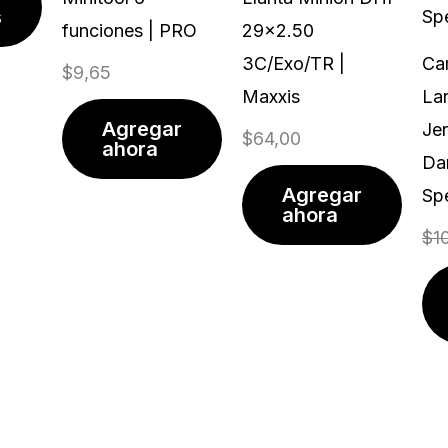
Las
s
funciones | PRO
29x2.50
opciones
3C/Exo/TR |
Ca
$
9,65
se
Maxxis
Lar
pueden
Agregar
Je
$
64,00
elegir
ahora
Da
en
Agregar
Spe
la
ahora
$
1
página
de
producto