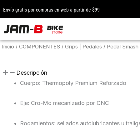
Ir
Envío gratis por compras en web a partir de $99
al
contenido
Inicio
/
COMPONENTES
/
Grips | Pedales
/ Pedal Smash
Descripción
Cuerpo: Thermopoly Premium Reforzado
Eje: Cro-Mo mecanizado por CNC
Rodamientos: sellados autolubricantes ultralig