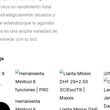
rece un rendimiento total
estratégicamente situados y
je extendidoque lo agunata
le en una amplia variedad de
mbinar con tu bici.
je
Este
¡Of
producto
9
tiene
múltiples
Herramienta
variantes.
Minitool 6
Llanta Minion DHF