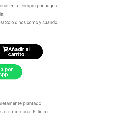
onal en tu compra por pagos
ia.
s! Solo dinos como y cuando.
Añadir al
carrito
a por
App
letamente plantado
s por montaña. El ligero