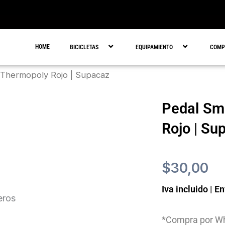
HOME
BICICLETAS
EQUIPAMIENTO
COMP
 Thermopoly Rojo | Supacaz
Pedal Sm
Rojo | Su
$
30,00
Iva incluido | E
eros
*Compra por Wh