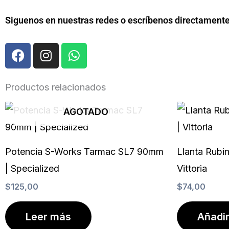
Siguenos en nuestras redes o escríbenos directament
F
I
W
a
n
h
c
s
a
e
t
t
Productos relacionados
b
a
s
o
g
a
AGOTADO
o
r
p
k
a
p
m
Potencia S-Works Tarmac SL7 90mm
Llanta Rubi
| Specialized
Vittoria
$
125,00
$
74,00
Leer más
Añadir