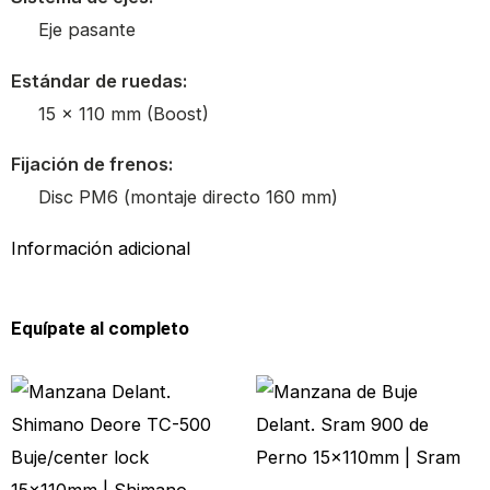
Eje pasante
Estándar de ruedas:
15 x 110 mm (Boost)
Fijación de frenos:
Disc PM6 (montaje directo 160 mm)
Información adicional
Equípate al completo
Este
Este
producto
prod
tiene
tien
múltiples
múlt