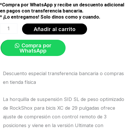
*Compra por WhatsApp y recibe un descuento adicional
en pagos con transferencia bancaria.
* ¡Lo entregamos! Solo dinos como y cuando.
SID
Añadir al carrito
SL
ULTIMATE
Compra por
WhatsApp
3P
29''
BLUE
Descuento especial transferencia bancaria o compras
(Incluye
en tienda física
Remoto
3P)
La horquilla de suspensión SID SL de peso optimizado
|
de RockShox para bicis XC de 29 pulgadas ofrece
RockShox
ajuste de compresión con control remoto de 3
cantidad
posiciones y viene en la versión Ultimate con