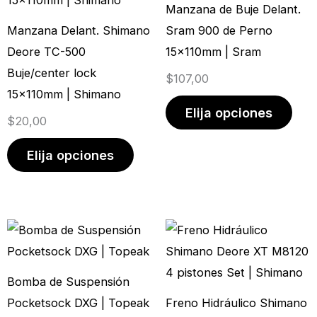
Manzana de Buje Delant.
variantes.
vari
Manzana Delant. Shimano
Sram 900 de Perno
Las
Las
Deore TC-500
15x110mm | Sram
opciones
opci
Buje/center lock
$
107,00
se
se
15x110mm | Shimano
pueden
pue
Elija opciones
$
20,00
elegir
elegi
en
en
Elija opciones
la
la
página
pági
de
de
producto
prod
Bomba de Suspensión
Pocketsock DXG | Topeak
Freno Hidráulico Shimano