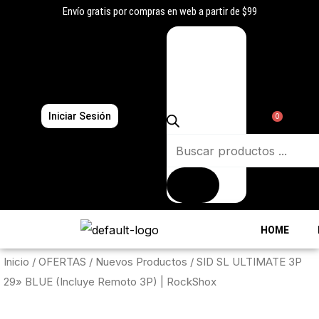
Ir
Envío gratis por compras en web a partir de $99
al
Búsqueda
contenido
de
productos
Iniciar Sesión
0
HOME
Inicio
/
OFERTAS
/
Nuevos Productos
/ SID SL ULTIMATE 3P
29» BLUE (Incluye Remoto 3P) | RockShox