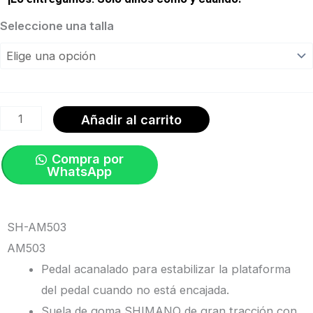
Zapato
Seleccione una talla
AM-
503
Enduro/DH
-
Añadir al carrito
MTB
Clip
Compra por
WhatsApp
Oliva
|
Shimano
SH-AM503
cantidad
AM503
Pedal acanalado para estabilizar la plataforma
del pedal cuando no está encajada.
Suela de goma SHIMANO de gran tracción con