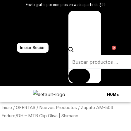
Ir
Envío gratis por compras en web a partir de $99
al
Búsqueda
contenido
de
productos
Iniciar Sesión
0
HOME
Inicio
/
OFERTAS
/
Nuevos Productos
/ Zapato AM-503
Enduro/DH – MTB Clip Oliva | Shimano