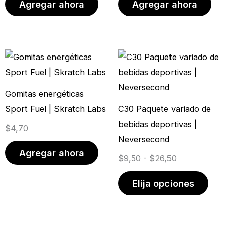
Agregar ahora
Agregar ahora
Rango
Este
de
prod
precios:
tien
Gomitas energéticas
desde
múlt
Sport Fuel | Skratch Labs
C30 Paquete variado de
$9,50
vari
bebidas deportivas |
$
4,70
hasta
Las
Neversecond
$26,50
opci
Agregar ahora
$
9,50
-
$
26,50
se
pue
Elija opciones
elegi
en
la