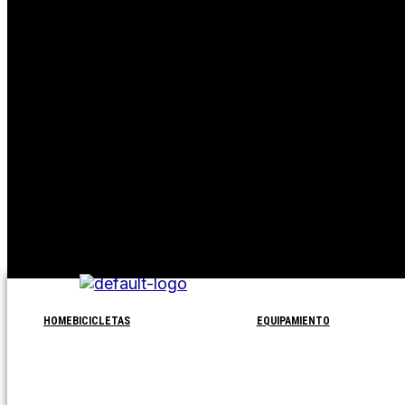
Subtotal:
$
0,00
No hay
productos
en el
carrito.
No hay
productos
en el
carrito.
Seguir
comprando
HOME
BICICLETAS
EQUIPAMIENTO