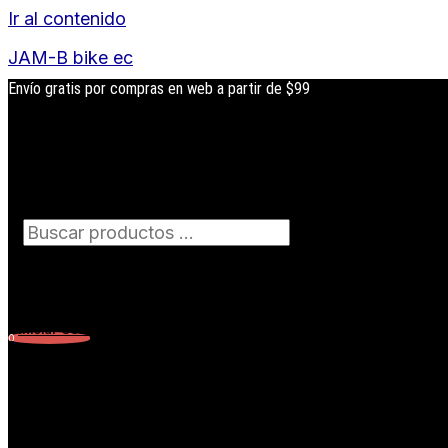
Ir al contenido
JAM-B bike ec
Envío gratis por compras en web a partir de $99
Búsqueda
de
productos
Iniciar Sesión
0
Carrito
0