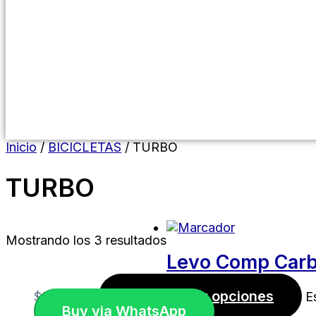
Menú conmutador hamburguesa
Inicio
/
BICICLETAS
/ TURBO
TURBO
Mostrando los 3 resultados
Levo Comp Carb
Seleccionar opciones
$
9.000,00
E
Buy via WhatsApp