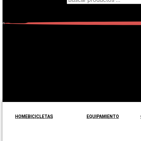
0
Carrito
0
Subtotal:
$
0,00
No hay productos en el carrito.
No hay productos en el carrito.
Seguir comprando
HOME
BICICLETAS
EQUIPAMIENTO