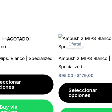
Rango
Este
AGOTADO
de
¡Oferta!
producto
precios:
desde
tiene
$95,00
 Mips. Blanco | Specialized
Ambush 2 MIPS Blanco |
múltiples
hasta
Specialized
$179,00
variantes.
$
95,00
-
$
179,00
Las
leccionar
ciones
opciones
Seleccionar
opciones
se
pueden
Buy via