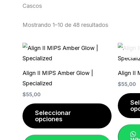
Cascos
Mostrando 1–10 de 48 resultados
Este
producto
tiene
Align II MIPS Amber Glow |
Align II
múltiples
Specialized
$
55,00
variantes.
$
55,00
Las
Se
op
opciones
Seleccionar
opciones
se
pueden