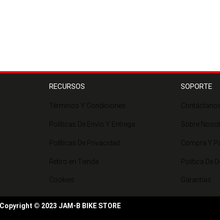
RECURSOS
SOPORTE
Términos Y Condiciones
Contáctano
Políticas De Envío Y Entrega
Sobre Noso
Políticas De Privacidad
Compra Y P
Retiro en Tienda
Política De 
Cookies
Garantías
Copyright © 2023 JAM-B BIKE STORE