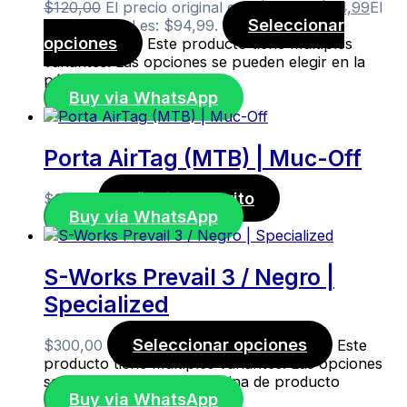
$
120,00
El precio original era: $120,00.
$
94,99
El
Seleccionar
precio actual es: $94,99.
opciones
Este producto tiene múltiples
variantes. Las opciones se pueden elegir en la
página de producto
Buy via WhatsApp
Porta AirTag (MTB) | Muc-Off
Añadir al carrito
$
25,00
Buy via WhatsApp
S-Works Prevail 3 / Negro |
Specialized
Seleccionar opciones
$
300,00
Este
producto tiene múltiples variantes. Las opciones
se pueden elegir en la página de producto
Buy via WhatsApp