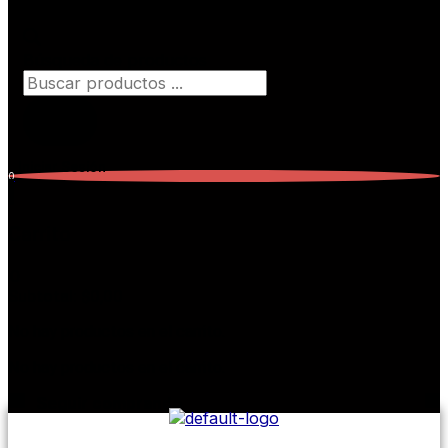
Búsqueda de productos
Iniciar Sesión
0
Carrito
0
Subtotal:
$
0,00
No hay productos en el carrito.
No hay productos en el carrito.
Seguir comprando