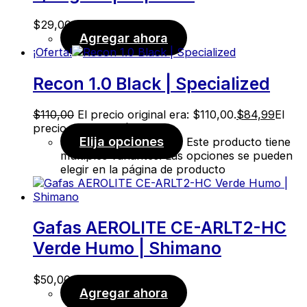
$
29,00
Agregar ahora
¡Oferta!
Recon 1.0 Black | Specialized
$
110,00
El precio original era: $110,00.
$
84,99
El
precio actual es: $84,99.
Elija opciones
Este producto tiene
múltiples variantes. Las opciones se pueden
elegir en la página de producto
Gafas AEROLITE CE-ARLT2-HC
Verde Humo | Shimano
$
50,00
Agregar ahora