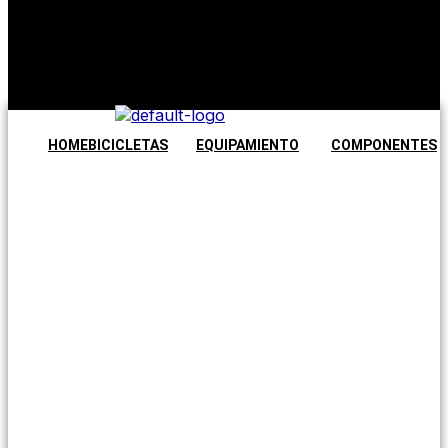
No hay
productos en
el carrito.
Seguir
comprando
HOME
BICICLETAS
EQUIPAMIENTO
COMPONENTES