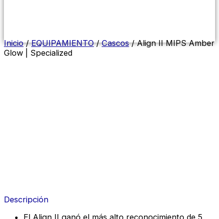
Menú
conmutador
hamburguesa
Inicio
/
EQUIPAMIENTO
/
Cascos
/ Align II MIPS Amber
Glow | Specialized
Descripción
El Align II ganó el más alto reconocimiento de 5