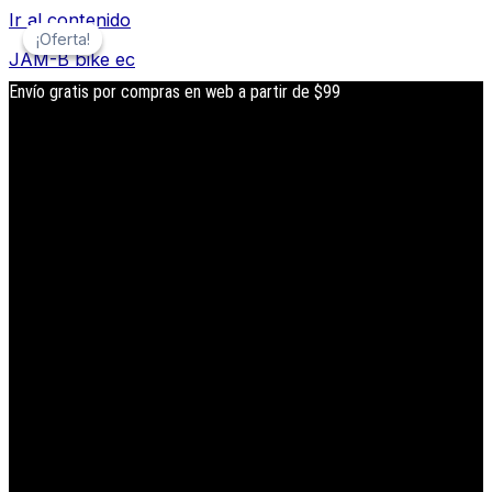
Ir al contenido
¡Oferta!
¡Oferta!
JAM-B bike ec
Envío gratis por compras en web a partir de $99