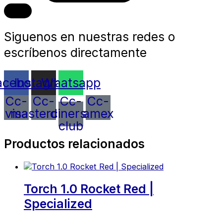
Siguenos en nuestras redes o
escríbenos directamente
acebook
Instagram
Whatsapp
Cc-
Cc-
Cc-
Cc-
visa
mastercard
diners-
amex
club
Productos relacionados
Torch 1.0 Rocket Red |
Specialized