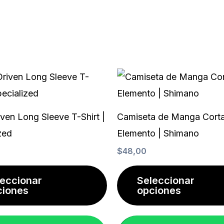
Este
producto
tiene
ven Long Sleeve T-Shirt |
Camiseta de Manga Cort
múltiples
zed
Elemento | Shimano
variantes.
$
48,00
Las
opciones
leccionar
Seleccionar
ciones
opciones
se
pueden