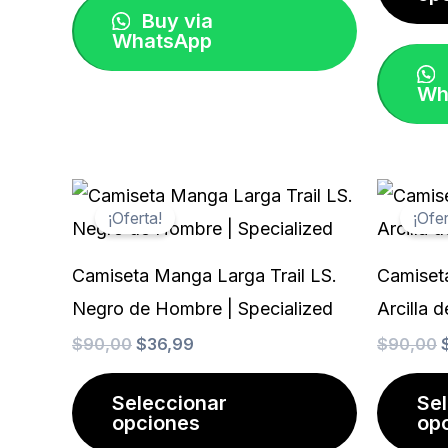
Buy via
WhatsApp
Wh
El
El
E
Este
precio
precio
¡Oferta!
¡Ofer
producto
original
actual
o
era:
es:
e
tiene
$90,00.
$36,99.
Camiseta Manga Larga Trail LS.
Camiseta
múltiples
Negro de Hombre | Specialized
Arcilla 
variantes.
$
90,00
$
36,99
$
90,00
Las
opciones
Seleccionar
Se
opciones
op
se