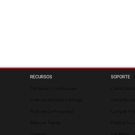
RECURSOS
SOPORTE
Términos Y Condiciones
Contáctano
Políticas De Envío Y Entrega
Sobre Noso
Políticas De Privacidad
Compra Y P
Retiro en Tienda
Política De 
Cookies
Garantías