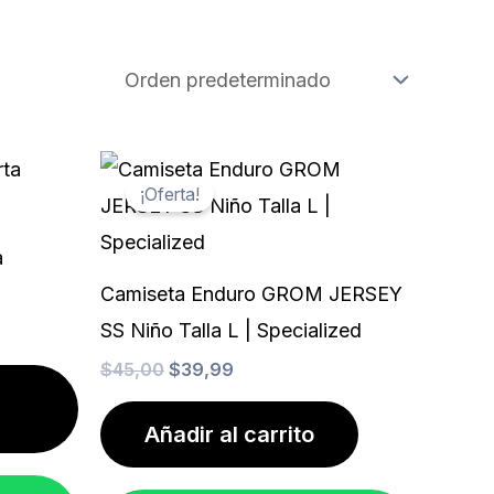
El
El
Este
precio
precio
¡Oferta!
producto
original
actual
era:
es:
tiene
$45,00.
$39,99.
a
múltiples
Camiseta Enduro GROM JERSEY
variantes.
SS Niño Talla L | Specialized
Las
$
45,00
$
39,99
opciones
se
Añadir al carrito
pueden