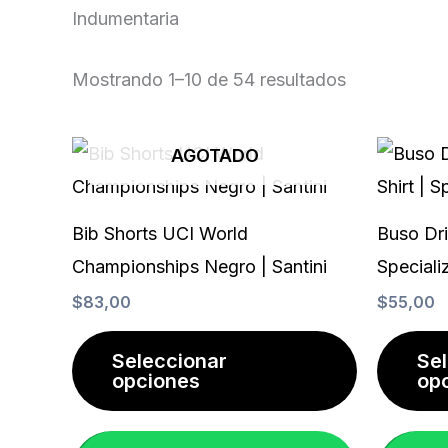
Indumentaria
Mostrando 1–10 de 54 resultados
Este
AGOTADO
producto
tiene
Bib Shorts UCI World
Buso Dri
múltiples
Championships Negro | Santini
Speciali
variantes.
$
83,00
$
55,00
Las
opciones
Seleccionar
Se
opciones
op
se
pueden