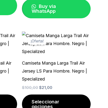
elegir
Buy via
en
WhatsApp
la
página
de
El
El
Este
Este
precio
precio
producto
¡Oferta!
producto
product
original
actual
era:
es:
tiene
tiene
$100,00.
$21,00.
múltiples
múltiples
il Air
Camiseta Manga Larga Trail Air
variantes.
variantes
gro |
Jersey LS Para Hombre. Negro |
Las
Las
Specialized
opciones
opcione
$
100,00
$
21,00
se
se
pueden
pueden
Seleccionar
opciones
elegir
elegir