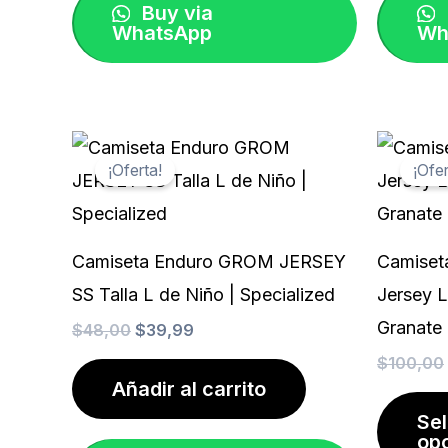
elegir
Buy via
WhatsApp
Wh
en
la
página
de
El
El
precio
precio
producto
¡Oferta!
¡Ofer
original
actual
era:
es:
$48,00.
$39,99.
Camiseta Enduro GROM JERSEY
Camiseta
SS Talla L de Niño | Specialized
Jersey 
Granate 
$
48,00
$
39,99
$
100,00
Añadir al carrito
Se
op