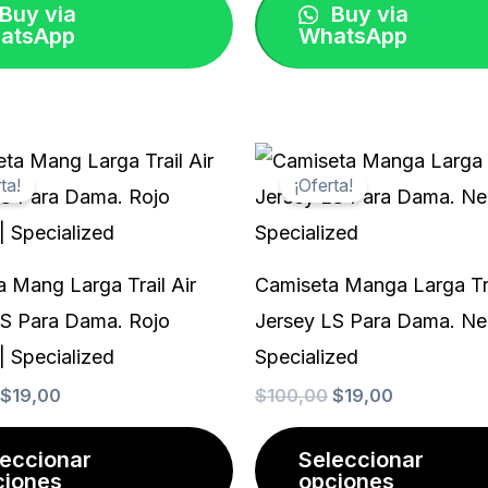
elegir
Buy via
Buy via
atsApp
WhatsApp
en
la
página
de
El
El
El
El
Este
precio
precio
precio
precio
producto
ta!
¡Oferta!
producto
original
actual
original
actual
era:
es:
era:
es:
tiene
$100,00.
$19,00.
$100,00.
$19,00.
múltiples
 Mang Larga Trail Air
Camiseta Manga Larga Tra
variantes.
LS Para Dama. Rojo
Jersey LS Para Dama. Ne
Las
| Specialized
Specialized
opciones
$
19,00
$
100,00
$
19,00
se
pueden
leccionar
Seleccionar
ciones
opciones
elegir