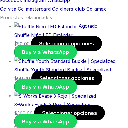
Facebook
Instagram
Whatsapp
Cc-visa
Cc-mastercard
Cc-diners-club
Cc-amex
Productos relacionados
Agotado
Shuffle Niño LED Estándar
Seleccionar opciones
$
50,00
Buy via WhatsApp
Shuffle Youth Standard Buckle | Specialized
Seleccionar opciones
$
60,00
Buy via WhatsApp
S-Works Evade 3 Rojo | Specialized
Seleccionar opciones
$
300,00
Buy via WhatsApp