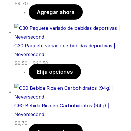
$
4,70
Agregar ahora
C30 Paquete variado de bebidas deportivas |
Neversecond
$
9,50
-
$
26,50
Elija opciones
C90 Bebida Rica en Carbohidratos (94g) |
Neversecond
$
6,70