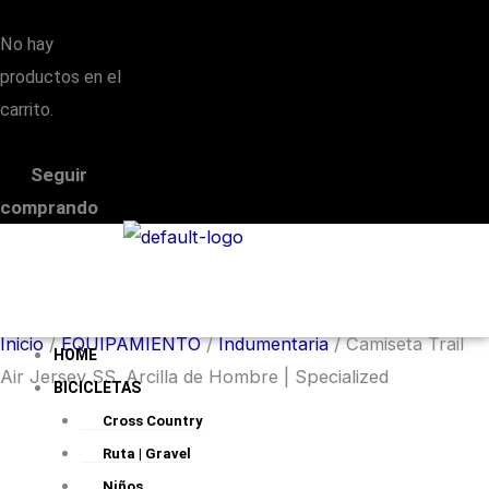
No hay
productos en el
carrito.
Seguir
comprando
Menú
conmutador
hamburguesa
Inicio
/
EQUIPAMIENTO
/
Indumentaria
/ Camiseta Trail
HOME
Air Jersey SS. Arcilla de Hombre | Specialized
BICICLETAS
Cross Country
Ruta | Gravel
Niños