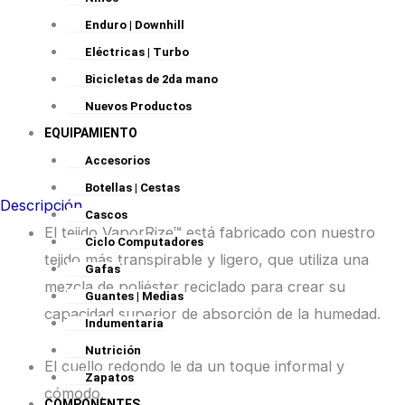
Enduro | Downhill
Eléctricas | Turbo
Bicicletas de 2da mano
Nuevos Productos
EQUIPAMIENTO
Accesorios
Botellas | Cestas
Descripción
Cascos
El tejido VaporRize™ está fabricado con nuestro
Ciclo Computadores
tejido más transpirable y ligero, que utiliza una
Gafas
mezcla de poliéster reciclado para crear su
Guantes | Medias
capacidad superior de absorción de la humedad.
Indumentaria
Nutrición
El cuello redondo le da un toque informal y
Zapatos
cómodo.
COMPONENTES