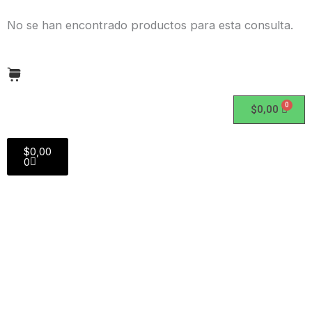
No se han encontrado productos para esta consulta.
$
0,00
C
$
0,00
a
0
r
t