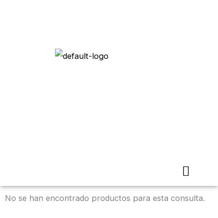
Menú
conmut
hambur
No se han encontrado productos para esta consulta.