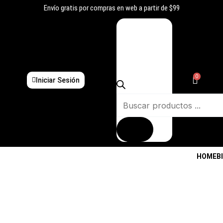
Ir
Envío gratis por compras en web a partir de $99
al
Búsqueda
contenido
de
productos
0
Iniciar Sesión
HOME
B