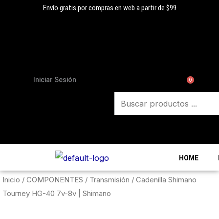
Ir
Envío gratis por compras en web a partir de $99
al
Búsqueda
contenido
de
productos
Iniciar Sesión
0
HOME
Inicio
/
COMPONENTES
/
Transmisión
/ Cadenilla Shimano
Tourney HG-40 7v-8v | Shimano