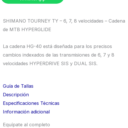
HG-
40
7v-
SHIMANO TOURNEY TY – 6, 7, 8 velocidades – Cadena
8v
de MTB HYPERGLIDE
|
Shimano
La cadena HG-40 está diseñada para los precisos
cantidad
cambios indexados de las transmisiones de 6, 7 y 8
velocidades HYPERDRIVE SIS y DUAL SIS.
Guía de Tallas
Descripción
Especificaciones Técnicas
Información adicional
Equípate al completo