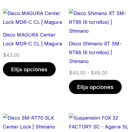
Este
Rango
Este
producto
de
prod
tiene
precios:
tien
Disco MAGURA Center
múltiples
desde
múlt
Lock MDR-C CL | Magura
Disco Shimano XT SM-
variantes.
$40,00
vari
RT86 (6 tornillos) |
$
43,00
Las
hasta
Las
Shimano
opciones
$49,00
opci
Elija opciones
$
40,00
-
$
49,00
se
se
pueden
pue
Elija opciones
elegir
elegi
en
en
la
la
Rango
Este
página
pági
de
producto
de
de