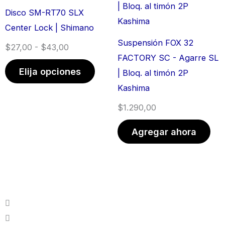
precios:
tiene
producto
prod
Disco SM-RT70 SLX
desde
múltiples
Center Lock | Shimano
$27,00
variantes.
Suspensión FOX 32
$
27,00
-
$
43,00
hasta
Las
FACTORY SC - Agarre SL
$43,00
opciones
Elija opciones
| Bloq. al timón 2P
se
Kashima
pueden
$
1.290,00
elegir
en
Agregar ahora
la
página
de
producto