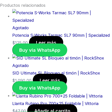
Productos relacionados
Agotado
Potencia S-Works Tarmac SL7 90mm | Specialized
Leer más
$
125,00
Buy via WhatsApp
Agotado
SID Ultimate SL Bloqueo al timón | RockShox
Leer más
$
1.090,00
Buy via WhatsApp
Llanta Rubino Pro 700×25 Foldable | Vittoria
Añadir al carrito
$
47,00