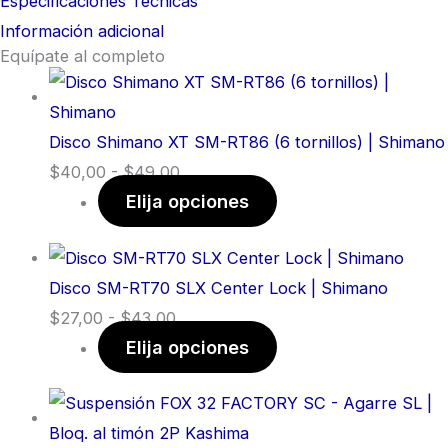
Especificaciones Técnicas
Información adicional
Equípate al completo
Disco Shimano XT SM-RT86 (6 tornillos) | Shimano
$
40,00
-
$
49,00
Elija opciones
Disco SM-RT70 SLX Center Lock | Shimano
$
27,00
-
$
43,00
Elija opciones