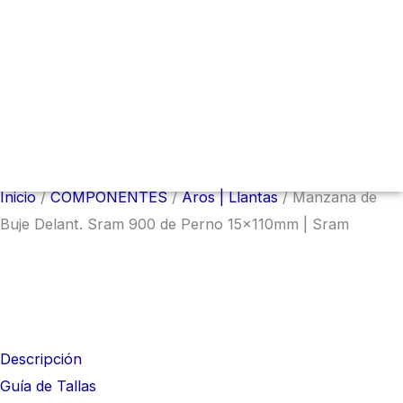
Menú
conmutador
hamburguesa
Inicio
/
COMPONENTES
/
Aros | Llantas
/ Manzana de
Buje Delant. Sram 900 de Perno 15x110mm | Sram
Descripción
Guía de Tallas