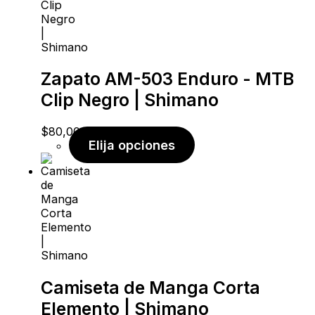
pueden
pueden
pueden
elegir
elegir
elegir
en
en
en
la
la
la
página
página
página
Zapato AM-503 Enduro - MTB
de
de
de
producto
producto
producto
Clip Negro | Shimano
$
80,00
Elija opciones
Camiseta de Manga Corta
Elemento | Shimano