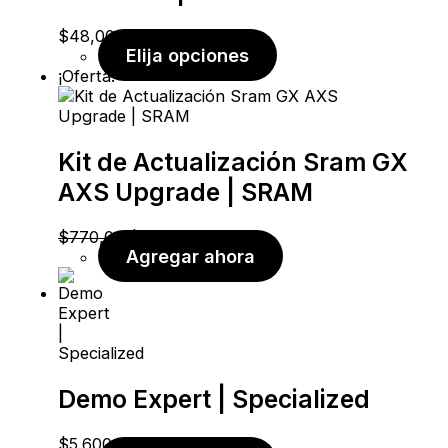
$
48,00
Elija opciones
¡Oferta!
Kit de Actualización Sram GX
AXS Upgrade | SRAM
$
770,00
$
530,00
Agregar ahora
Demo Expert | Specialized
$
5.600,00