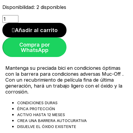
Anti-
Disponibilidad:
2 disponibles
Corrosion
HCB-
1
-
Añadir al carrito
400ml
|
Muc-
Compra por
WhatsApp
Off
cantidad
Mantenga su preciada bici en condiciones óptimas
con la barrera para condiciones adversas Muc-Off .
Con un recubrimiento de película fina de última
generación, hará un trabajo ligero con el óxido y la
corrosión.
CONDICIONES DURAS
ÉPICA PROTECCIÓN
ACTIVO HASTA 12 MESES
CREA UNA BARRERA AUTOCURATIVA
DISUELVE EL ÓXIDO EXISTENTE