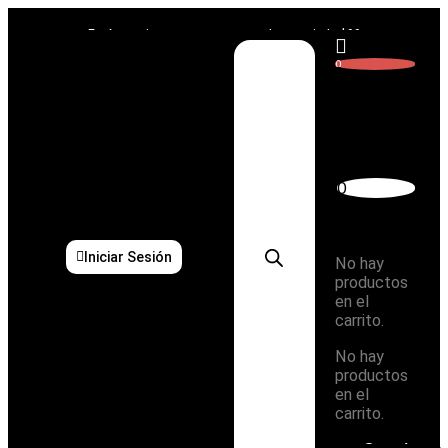
Ir
al
Envío gratis por compras en web a partir de $99
contenido
0
Carrito
0
Subtotal:
$
0,00
Iniciar Sesión
No hay
productos
en el
carrito.
No hay
productos
en el
carrito.