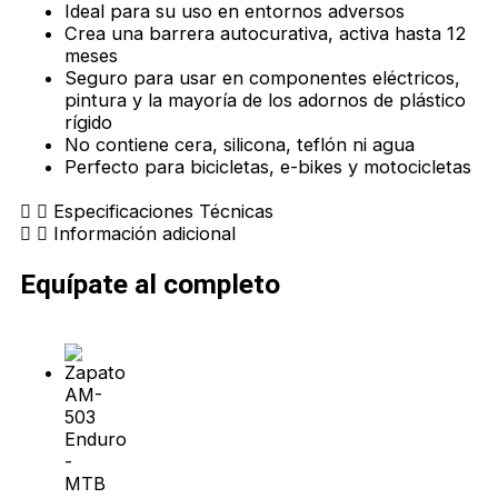
Ideal para su uso en entornos adversos
Crea una barrera autocurativa, activa hasta 12
meses
Seguro para usar en componentes eléctricos,
pintura y la mayoría de los adornos de plástico
rígido
No contiene cera, silicona, teflón ni agua
Perfecto para bicicletas, e-bikes y motocicletas
Especificaciones Técnicas
Información adicional
Equípate al completo
El
El
Este
Este
Este
precio
precio
producto
producto
producto
original
actual
tiene
tiene
tiene
era:
es:
múltiples
múltiples
múltiples
$770,00.
$530,00.
variantes.
variantes.
variantes.
Las
Las
Las
opciones
opciones
opciones
se
se
se