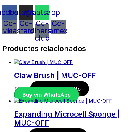
acebook
Instagram
Whatsapp
Cc-
Cc-
Cc-
Cc-
visa
mastercard
diners-
amex
club
Productos relacionados
Claw Brush | MUC-OFF
Añadir al carrito
$
11,50
Buy via WhatsApp
Expanding Microcell Sponge |
MUC-OFF