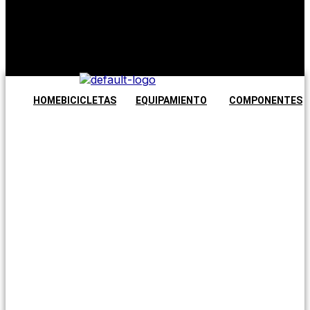
No hay
productos en
el carrito.
Seguir
comprando
HOME
BICICLETAS
EQUIPAMIENTO
COMPONENTES