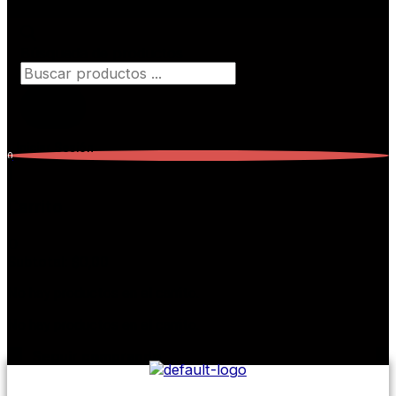
Búsqueda de productos
Iniciar Sesión
0
Carrito
0
Subtotal:
$
0,00
No hay productos en el carrito.
No hay productos en el carrito.
Seguir comprando