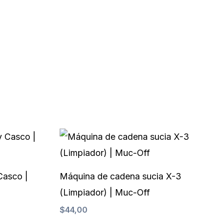
de
prod
Casco |
Máquina de cadena sucia X-3
(Limpiador) | Muc-Off
$
44,00