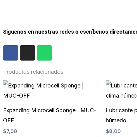
Siguenos en nuestras redes o escríbenos directame
F
I
W
a
n
h
c
s
a
e
t
t
Productos relacionados
b
a
s
o
g
a
o
r
p
k
a
p
m
Expanding Microcell Sponge | MUC-
Lubricante p
OFF
húmedo
$
7,00
$
8,00