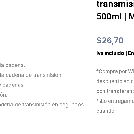
transmis
500ml | 
$
26,70
Iva incluido | E
 la cadena.
*Compra por Wh
la cadena de transmisión.
descuento adic
e cadenas.
con transferen
ión.
* ¡Lo entregamo
adena de transmisión en segundos.
cuando.