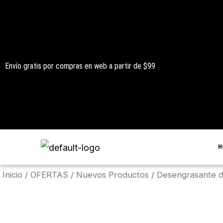
Ir
al
contenido
Envío gratis por compras en web a partir de $99
H
Inicio
/
OFERTAS
/
Nuevos Productos
/ Desengrasante de