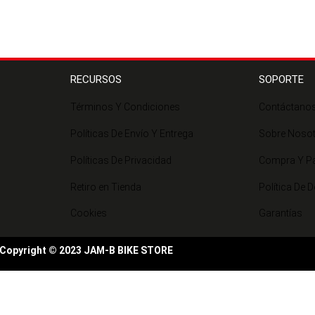
RECURSOS
SOPORTE
Términos Y Condiciones
Contáctano
Políticas De Envío Y Entrega
Sobre Noso
Políticas De Privacidad
Compra Y P
Retiro en Tienda
Política De 
Cookies
Garantías
Copyright © 2023 JAM-B BIKE STORE