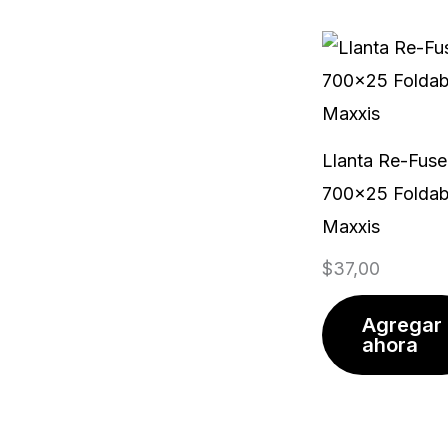
Llanta Re-Fuse
700x25 Foldabl
Maxxis
$
37,00
Agregar
ahora