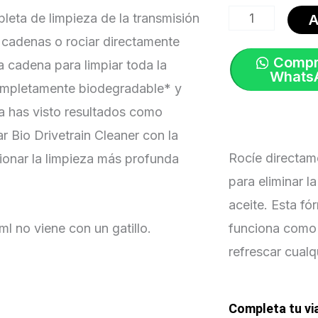
Desengrasante
pleta de limpieza de la transmisión
A
de
e cadenas o rociar directamente
transmisión
Compr
a cadena para limpiar toda la
biológica
Whats
ompletamente biodegradable* y
500ml
ca has visto resultados como
|
r Bio Drivetrain Cleaner con la
Muc-
Rocíe directam
onar la limpieza más profunda
Off
para eliminar l
cantidad
aceite. Esta f
l no viene con un gatillo.
funciona como 
refrescar cualq
Completa tu vi