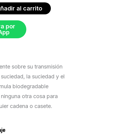
ñadir al carrito
a por
App
ente sobre su transmisión
a suciedad, la suciedad y el
órmula biodegradable
ninguna otra cosa para
uier cadena o casete.
aje