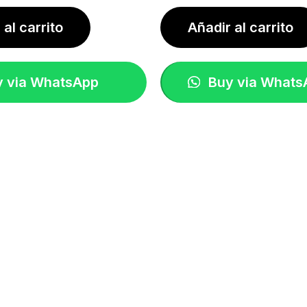
d
u
b
 al carrito
Añadir al carrito
 via WhatsApp
Buy via Whats