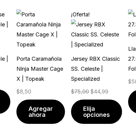
El
El
Este
¡Oferta!
precio
precio
prod
original
actual
tiene
era:
es:
múlti
Ll
$75,00.
$44,99.
varia
e |
Porta Caramañola
Jersey RBX Classic
27
Las
Ninja Master Cage
SS. Celeste |
Fol
opci
X | Topeak
Specialized
$
5
se
$
8,50
$
75,00
$
44,99
pued
elegir
Agregar
Elija
en
ahora
opciones
la
págin