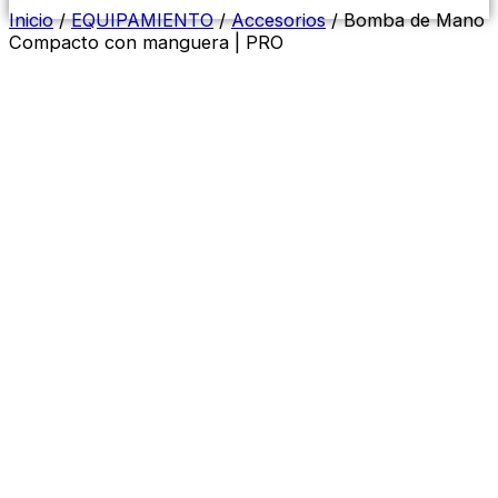
Menú conmutador hamburguesa
Inicio
/
EQUIPAMIENTO
/
Accesorios
/ Bomba de Mano
Compacto con manguera | PRO