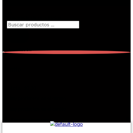
Búsqueda de productos
Iniciar Sesión
0
Carrito
0
Subtotal:
$
0,00
No hay productos en el carrito.
No hay productos en el carrito.
Seguir comprando