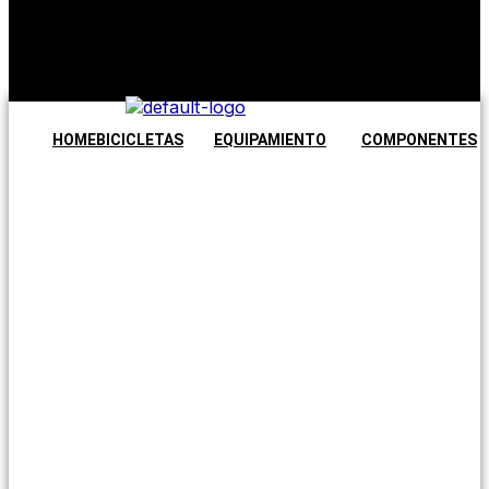
productos en
el carrito.
Seguir
comprando
HOME
BICICLETAS
EQUIPAMIENTO
COMPONENTES