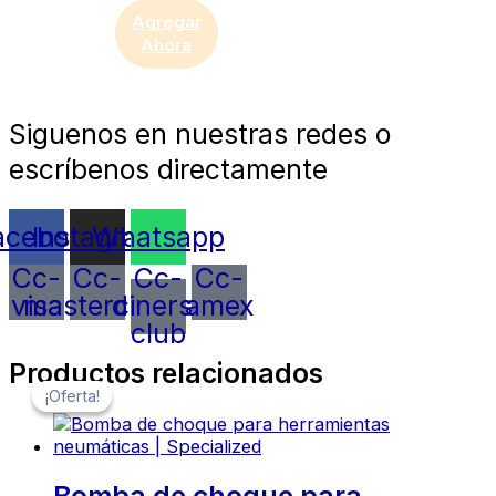
Agregar
Ahora
Siguenos en nuestras redes o
escríbenos directamente
acebook
Instagram
Whatsapp
Cc-
Cc-
Cc-
Cc-
visa
mastercard
diners-
amex
club
Productos relacionados
¡Oferta!
¡Oferta!
Bomba de choque para