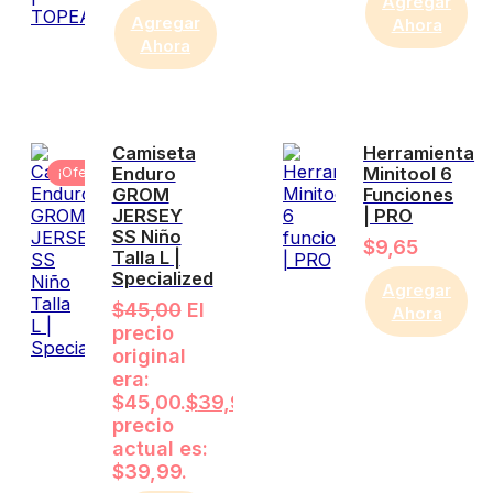
Agregar
Agregar
Ahora
Ahora
Camiseta
Herramienta
Enduro
Minitool 6
¡Oferta!
GROM
Funciones
JERSEY
| PRO
SS Niño
$
9,65
Talla L |
Specialized
Agregar
$
45,00
El
Ahora
precio
original
era:
$45,00.
$
39,99
El
precio
actual es:
$39,99.