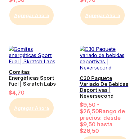
Agregar Ahora
Agregar Ahora
Gomitas
Energéticas Sport
C30 Paquete
Fuel | Skratch Labs
Variado De Bebidas
Deportivas |
$
4,70
Neversecond
$
9,50
-
Agregar Ahora
$
26,50
Rango de
precios: desde
$9,50 hasta
$26,50