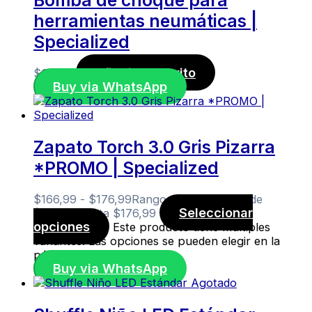
herramientas neumáticas |
Specialized
Añadir al carrito
$
60,00
Buy via WhatsApp
Zapato Torch 3.0 Gris Pizarra
*PROMO | Specialized
$
166,99
-
$
176,99
Rango de precios: desde
Seleccionar
$166,99 hasta $176,99
opciones
Este producto tiene múltiples
variantes. Las opciones se pueden elegir en la
página de producto
Buy via WhatsApp
Agotado