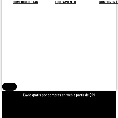
HOME
BICICLETAS
EQUIPAMIENTO
COMPONENT
Menú conmutador hamburguesa
Iniciar Sesión
Envío gratis por compras en web a partir de $99