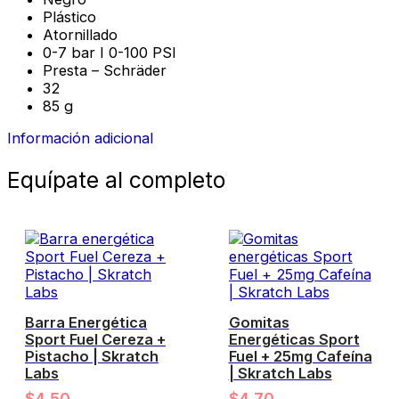
Plástico
Atornillado
0-7 bar I 0-100 PSI
Presta – Schräder
32
85 g
Información adicional
Equípate al completo
Barra Energética
Gomitas
Sport Fuel Cereza +
Energéticas Sport
Pistacho | Skratch
Fuel + 25mg Cafeína
Labs
| Skratch Labs
$
4,50
$
4,70